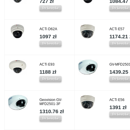
727 zł
1084.47 
Do koszyka
Do koszyka
ACTi D62A
ACTi E57
1097 zł
1174.21 
Do koszyka
Do koszyka
ACTi E93
GV-MFD2501
1188 zł
1439.25 
Do koszyka
Do koszyka
Geovision GV-
ACTi E56
MFD2501-3F
1391 zł
1310.76 zł
Do koszyka
Do koszyka