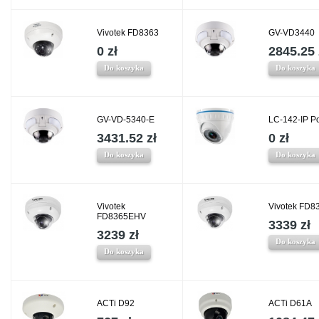
Vivotek FD8363
GV-VD3440
0 zł
2845.25 
Do koszyka
Do koszyka
GV-VD-5340-E
LC-142-IP P
3431.52 zł
0 zł
Do koszyka
Do koszyka
Vivotek
Vivotek FD8
FD8365EHV
3339 zł
3239 zł
Do koszyka
Do koszyka
ACTi D92
ACTi D61A