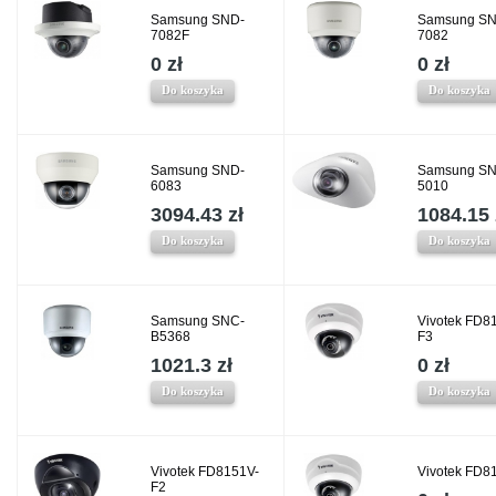
Samsung SND-
Samsung SN
7082F
7082
0 zł
0 zł
Do koszyka
Do koszyka
Samsung SND-
Samsung SN
6083
5010
3094.43 zł
1084.15 
Do koszyka
Do koszyka
Samsung SNC-
Vivotek FD8
B5368
F3
1021.3 zł
0 zł
Do koszyka
Do koszyka
Vivotek FD8151V-
Vivotek FD8
F2