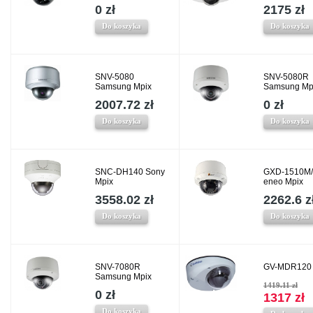
0 zł
2175 zł
Do koszyka
Do koszyka
SNV-5080
SNV-5080R
Samsung Mpix
Samsung Mp
2007.72 zł
0 zł
Do koszyka
Do koszyka
SNC-DH140 Sony
GXD-1510M/
Mpix
eneo Mpix
3558.02 zł
2262.6 z
Do koszyka
Do koszyka
SNV-7080R
GV-MDR120 
Samsung Mpix
1419.11 zł
0 zł
1317 zł
Do koszyka