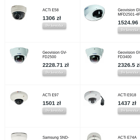
ACTi E58
Geovision G
MFD2501-4
1306 zł
1524.96 
Do koszyka
Do koszyka
Geovision GV-
Geovision G
FD2500
FD3400
2228.71 zł
2326.5 z
Do koszyka
Do koszyka
ACTi E97
ACTI E918
1501 zł
1437 zł
Do koszyka
Do koszyka
Samsung SND-
ACTi E74A