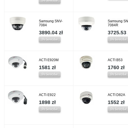
Do koszyka
Samsung SNV-
Samsung SN
7084
7084R
3890.04 zł
3725.53 
Do koszyka
Do koszyka
ACTI E920M
ACTI B53
1581 zł
1760 zł
Do koszyka
Do koszyka
ACTi E922
ACTI D82A
1898 zł
1552 zł
Do koszyka
Do koszyka