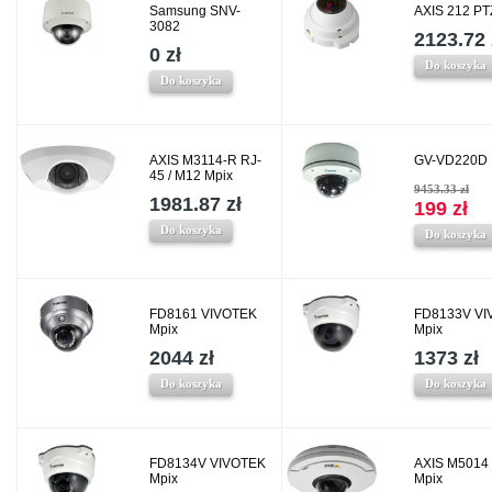
Samsung SNV-
AXIS 212 PT
3082
2123.72 
0 zł
Do koszyka
Do koszyka
AXIS M3114-R RJ-
GV-VD220D 
45 / M12 Mpix
9453.33 zł
1981.87 zł
199 zł
Do koszyka
Do koszyka
FD8161 VIVOTEK
FD8133V VI
Mpix
Mpix
2044 zł
1373 zł
Do koszyka
Do koszyka
FD8134V VIVOTEK
AXIS M5014
Mpix
Mpix