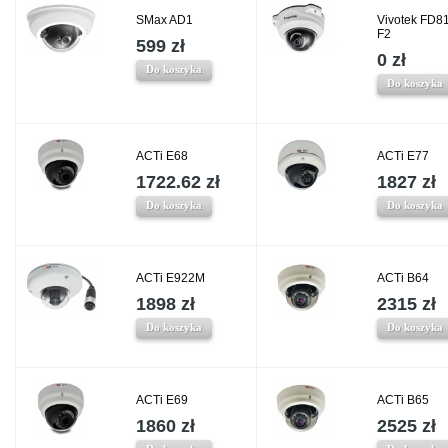
SMax AD1
Vivotek FD8
F2
599 zł
0 zł
Do koszyka
Do koszyka
ACTi E68
ACTi E77
1722.62 zł
1827 zł
Do koszyka
Do koszyka
ACTi E922M
ACTi B64
1898 zł
2315 zł
Do koszyka
Do koszyka
ACTi E69
ACTi B65
1860 zł
2525 zł