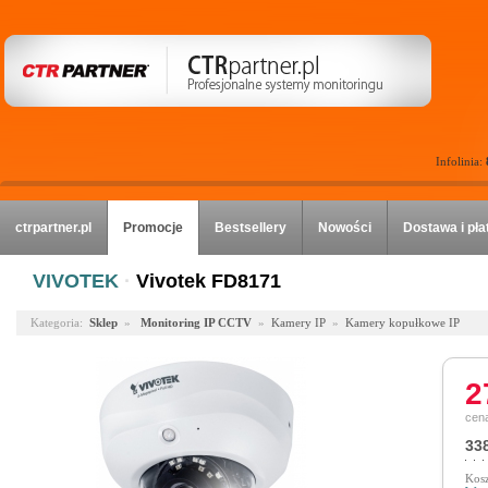
Infolinia:
ctrpartner.pl
Promocje
Bestsellery
Nowości
Dostawa i pła
VIVOTEK
·
Vivotek FD8171
Kategoria:
Sklep
»
Monitoring IP CCTV
»
Kamery IP
»
Kamery kopułkowe IP
2
cena
338
Kosz