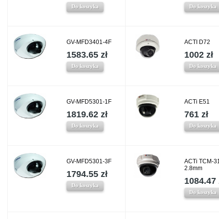
Do koszyka
Do koszyka
GV-MFD3401-4F
ACTI D72
1583.65 zł
1002 zł
Do koszyka
Do koszyka
GV-MFD5301-1F
ACTi E51
1819.62 zł
761 zł
Do koszyka
Do koszyka
GV-MFD5301-3F
ACTi TCM-3
2.8mm
1794.55 zł
1084.47 
Do koszyka
Do koszyka