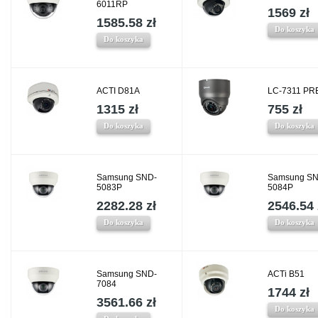
6011RP
1569 zł
1585.58 zł
Do koszyka
Do koszyka
ACTI D81A
LC-7311 P
1315 zł
755 zł
Do koszyka
Do koszyka
Samsung SND-
Samsung SN
5083P
5084P
2282.28 zł
2546.54 
Do koszyka
Do koszyka
Samsung SND-
ACTi B51
7084
1744 zł
3561.66 zł
Do koszyka