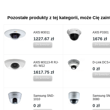
Pozostałe produkty z tej kategorii, może Cię zaint
AXIS M3011
AXIS P3301
1227.67 zł
1676 zł
Do koszyka
Do koszyka
AXIS M3113-R RJ-
D-Link DCS-
45 / M12
0 zł
1617.75 zł
Do koszyka
Do koszyka
Samsung SND-
Samsung SN
1010
3080
0 zł
0 zł