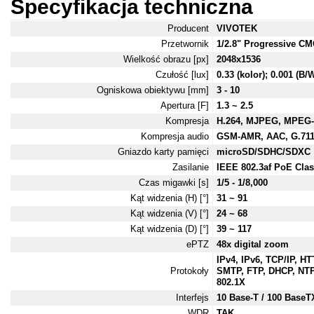
Specyfikacja techniczna
Producent
VIVOTEK
Przetwornik
1/2.8" Progressive C
Wielkość obrazu [px]
2048x1536
Czułość [lux]
0.33 (kolor); 0.001 (B/
Ogniskowa obiektywu [mm]
3 - 10
Apertura [F]
1.3 ~ 2.5
Kompresja
H.264, MJPEG, MPEG-
Kompresja audio
GSM-AMR, AAC, G.71
Gniazdo karty pamięci
microSD/SDHC/SDXC
Zasilanie
IEEE 802.3af PoE Clas
Czas migawki [s]
1/5 - 1/8,000
Kąt widzenia (H) [°]
31 ~ 91
Kąt widzenia (V) [°]
24 ~ 68
Kąt widzenia (D) [°]
39 ~ 117
ePTZ
48x digital zoom
IPv4, IPv6, TCP/IP, 
Protokoły
SMTP, FTP, DHCP, NT
802.1X
Interfejs
10 Base-T / 100 BaseTX
WDR
TAK