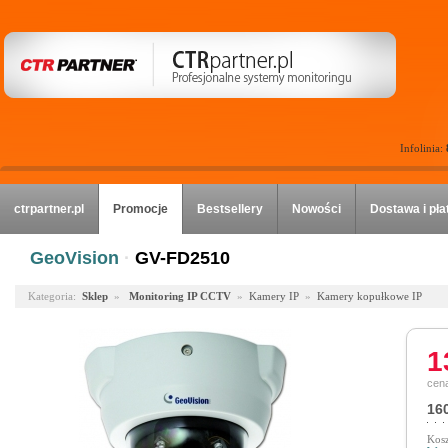
Infolinia:
ctrpartner.pl
Promocje
Bestsellery
Nowości
Dostawa i pła
GeoVision
·
GV-FD2510
Kategoria:
Sklep
»
Monitoring IP CCTV
»
Kamery IP
»
Kamery kopułkowe IP
1
cena
160
Kosz