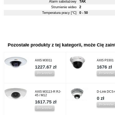
Alarm sabotażowy
TAK
Strumienie wideo
2
Temperatura pracy [°C]
0 - 50
Pozostałe produkty z tej kategorii, może Cię zaint
AXIS M3011
AXIS P3301
1227.67 zł
1676 zł
Do koszyka
Do koszyka
AXIS M3113-R RJ-
D-Link DCS-
45 / M12
0 zł
1617.75 zł
Do koszyka
Do koszyka