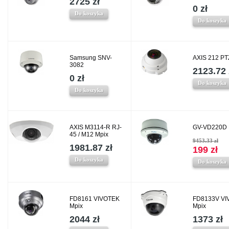
2725 zł
0 zł
Do koszyka
Do koszyka
Samsung SNV-
AXIS 212 PT
3082
2123.72 
0 zł
Do koszyka
Do koszyka
AXIS M3114-R RJ-
GV-VD220D 
45 / M12 Mpix
9453.33 zł
1981.87 zł
199 zł
Do koszyka
Do koszyka
FD8161 VIVOTEK
FD8133V VI
Mpix
Mpix
2044 zł
1373 zł