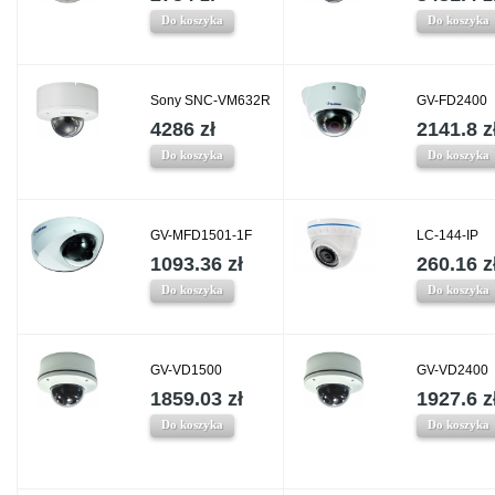
Do koszyka
Do koszyka
Sony SNC-VM632R
GV-FD2400
4286 zł
2141.8 z
Do koszyka
Do koszyka
GV-MFD1501-1F
LC-144-IP
1093.36 zł
260.16 z
Do koszyka
Do koszyka
GV-VD1500
GV-VD2400
1859.03 zł
1927.6 z
Do koszyka
Do koszyka