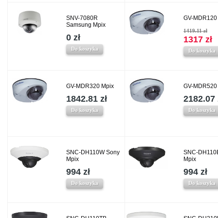
SNV-7080R
GV-MDR120 
Samsung Mpix
1419.11 zł
0 zł
1317 zł
Do koszyka
Do koszyka
GV-MDR320 Mpix
GV-MDR520 
1842.81 zł
2182.07 
Do koszyka
Do koszyka
SNC-DH110W Sony
SNC-DH110
Mpix
Mpix
994 zł
994 zł
Do koszyka
Do koszyka