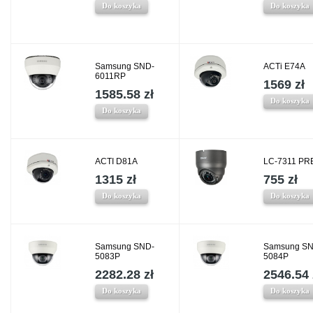
Do koszyka
Do koszyka
Samsung SND-
ACTi E74A
6011RP
1569 zł
1585.58 zł
Do koszyka
Do koszyka
ACTI D81A
LC-7311 P
1315 zł
755 zł
Do koszyka
Do koszyka
Samsung SND-
Samsung SN
5083P
5084P
2282.28 zł
2546.54 
Do koszyka
Do koszyka