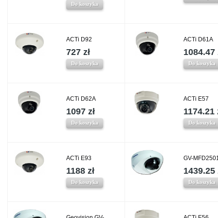
Do koszyka
ACTi D92
ACTi D61A
727 zł
1084.47 
Do koszyka
Do koszyka
ACTi D62A
ACTi E57
1097 zł
1174.21 
Do koszyka
Do koszyka
ACTi E93
GV-MFD2501
1188 zł
1439.25 
Do koszyka
Do koszyka
Geovision GV-
ACTi E56