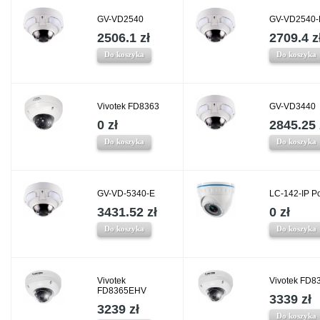
GV-VD2540
GV-VD2540-
2506.1 zł
2709.4 z
Do koszyka
Do koszyka
Vivotek FD8363
GV-VD3440
0 zł
2845.25 
Do koszyka
Do koszyka
GV-VD-5340-E
LC-142-IP P
3431.52 zł
0 zł
Do koszyka
Do koszyka
Vivotek
Vivotek FD8
FD8365EHV
3339 zł
3239 zł
Do koszyka