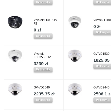
Do koszyka
Do koszyka
Vivotek FD8151V-
Vivotek FD8
F2
0 zł
0 zł
Do koszyka
Do koszyka
Vivotek
GV-VD1530
FD8355EHV
1825.05 
3239 zł
Do koszyka
Do koszyka
GV-VD1540
GV-VD2440
2235.35 zł
2506.1 z
Do koszyka
Do koszyka