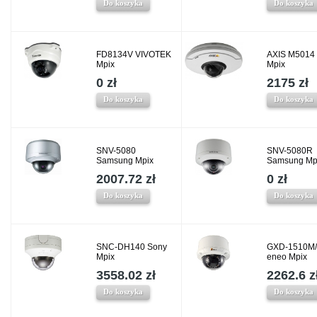
Do koszyka
Do koszyka
FD8134V VIVOTEK
AXIS M5014
Mpix
Mpix
0 zł
2175 zł
Do koszyka
Do koszyka
SNV-5080
SNV-5080R
Samsung Mpix
Samsung Mp
2007.72 zł
0 zł
Do koszyka
Do koszyka
SNC-DH140 Sony
GXD-1510M/
Mpix
eneo Mpix
3558.02 zł
2262.6 z
Do koszyka
Do koszyka