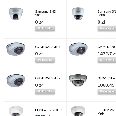
Samsung SND-
Samsung SN
1010
3080
0 zł
0 zł
Do koszyka
Do koszyka
GV-MFD220 Mpix
GV-MFD320 
0 zł
1472.7 z
Do koszyka
Do koszyka
GV-MFD520 Mpix
GLD-1401 e
0 zł
1068.45 
Do koszyka
Do koszyka
FD8362E VIVOTEK
FD8162 VIV
Mpix