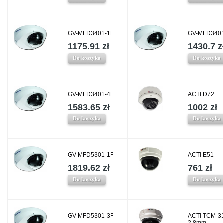
GV-MFD3401-1F
GV-MFD3401
1175.91 zł
1430.7 z
Do koszyka
Do koszyka
GV-MFD3401-4F
ACTI D72
1583.65 zł
1002 zł
Do koszyka
Do koszyka
GV-MFD5301-1F
ACTi E51
1819.62 zł
761 zł
Do koszyka
Do koszyka
GV-MFD5301-3F
ACTi TCM-3
2.8mm