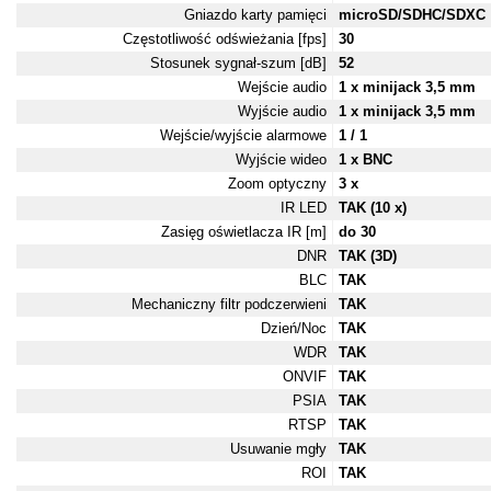
Gniazdo karty pamięci
microSD/SDHC/SDXC
Częstotliwość odświeżania [fps]
30
Stosunek sygnał-szum [dB]
52
Wejście audio
1 x minijack 3,5 mm
Wyjście audio
1 x minijack 3,5 mm
Wejście/wyjście alarmowe
1 / 1
Wyjście wideo
1 x BNC
Zoom optyczny
3 x
IR LED
TAK (10 x)
Zasięg oświetlacza IR [m]
do 30
DNR
TAK (3D)
BLC
TAK
Mechaniczny filtr podczerwieni
TAK
Dzień/Noc
TAK
WDR
TAK
ONVIF
TAK
PSIA
TAK
RTSP
TAK
Usuwanie mgły
TAK
ROI
TAK