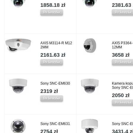
1858.18 zł
2381.63 
Do koszyka
Do koszyka
AXIS M3114-R M12
AXIS P3364
2MM
12MM
2161.63 zł
3658 zł
Do koszyka
Do koszyka
Sony SNC-EM630
Kamera kop
Sony SNC-
2319 zł
2050 zł
Do koszyka
Do koszyka
Sony SNC-EM631
Sony SNC-
2754 zł
3431.4 z