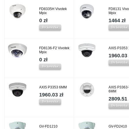
FD8335H Vivotek
FD8131 Vivo
Mpix
Mpix
0 zł
1464 zł
Do koszyka
Do koszyka
FD8136-F2 Vivotek
AXIS P3353
Mpix
1960.03 
0 zł
Do koszyka
Do koszyka
AXIS P3353 6MM
AXIS P3363
6MM
1960.03 zł
2809.51 
Do koszyka
Do koszyka
GV-FD1210
GV-FD2410