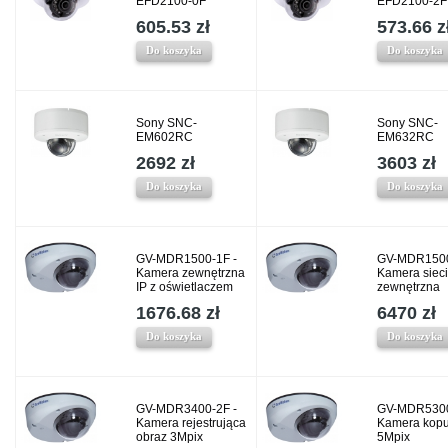
EFD2100-0F
EFD2100-2F
605.53 zł
573.66 z
Do koszyka
Do koszyka
Sony SNC-
Sony SNC-
EM602RC
EM632RC
2692 zł
3603 zł
Do koszyka
Do koszyka
GV-MDR1500-1F -
GV-MDR1500
Kamera zewnętrzna
Kamera siec
IP z oświetlaczem
zewnętrzna
1676.68 zł
6470 zł
Do koszyka
Do koszyka
GV-MDR3400-2F -
GV-MDR5300
Kamera rejestrująca
Kamera kop
obraz 3Mpix
5Mpix