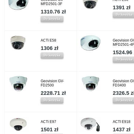
MFD2501-3F
1391 zł
1310.76 zł
Do koszyka
Do koszyka
ACTi E58
Geovision G
MFD2501-4
1306 zł
1524.96 
Do koszyka
Do koszyka
Geovision GV-
Geovision G
FD2500
FD3400
2228.71 zł
2326.5 z
Do koszyka
Do koszyka
ACTi E97
ACTI E918
1501 zł
1437 zł