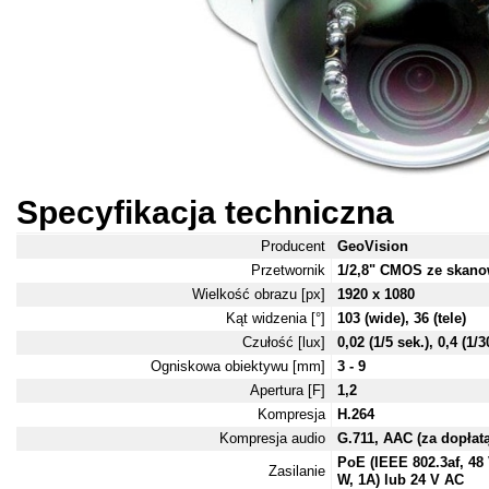
Specyfikacja techniczna
Producent
GeoVision
Przetwornik
1/2,8" CMOS ze skan
Wielkość obrazu [px]
1920 x 1080
Kąt widzenia [°]
103 (wide), 36 (tele)
Czułość [lux]
0,02 (1/5 sek.), 0,4 (1/3
Ogniskowa obiektywu [mm]
3 - 9
Apertura [F]
1,2
Kompresja
H.264
Kompresja audio
G.711, AAC (za dopłatą
PoE (IEEE 802.3af, 48
Zasilanie
W, 1A) lub 24 V AC