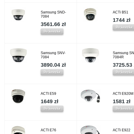
Samsung SND-
ACTi B51
7084
1744 zł
3561.66 zł
Do koszyka
Do koszyka
Samsung SNV-
Samsung SN
7084
7084R
3890.04 zł
3725.53 
Do koszyka
Do koszyka
ACTI E59
ACTI E920M
1649 zł
1581 zł
Do koszyka
Do koszyka
ACTI E76
ACTi E922