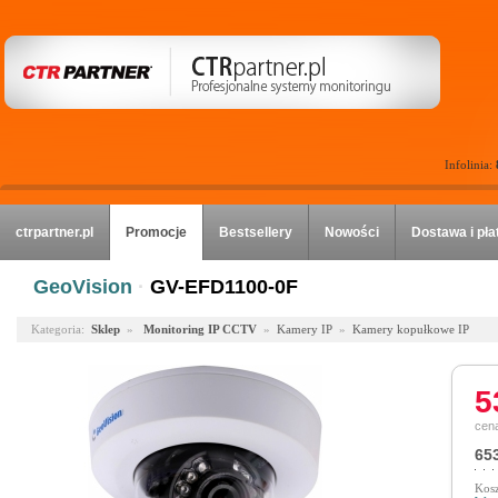
Infolinia:
ctrpartner.pl
Promocje
Bestsellery
Nowości
Dostawa i pła
GeoVision
·
GV-EFD1100-0F
Kategoria:
Sklep
»
Monitoring IP CCTV
»
Kamery IP
»
Kamery kopułkowe IP
5
cena
653
Kosz