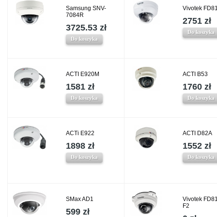
Samsung SNV-
Vivotek FD8
7084R
2751 zł
3725.53 zł
Do koszyka
Do koszyka
ACTI E920M
ACTI B53
1581 zł
1760 zł
Do koszyka
Do koszyka
ACTi E922
ACTI D82A
1898 zł
1552 zł
Do koszyka
Do koszyka
SMax AD1
Vivotek FD8
F2
599 zł