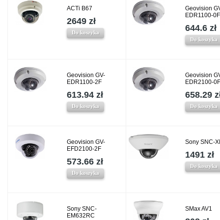
ACTi B67
Geovision G
EDR1100-0F
2649 zł
644.6 zł
Do koszyka
Do koszyka
Geovision GV-
Geovision G
EDR1100-2F
EDR2100-0
613.94 zł
658.29 z
Do koszyka
Do koszyka
Geovision GV-
Sony SNC-
EFD2100-2F
1491 zł
573.66 zł
Do koszyka
Do koszyka
Sony SNC-
SMax AV1
EM632RC