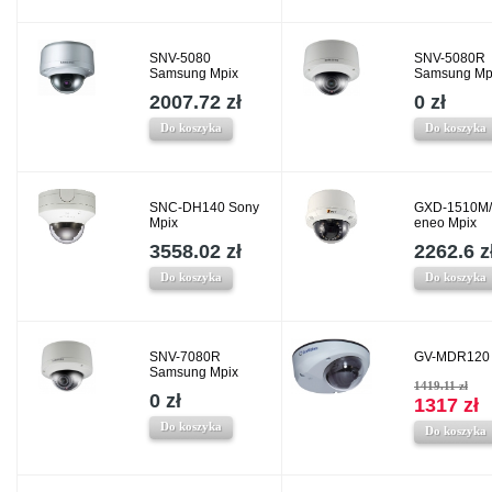
SNV-5080
SNV-5080R
Samsung Mpix
Samsung Mp
2007.72 zł
0 zł
Do koszyka
Do koszyka
SNC-DH140 Sony
GXD-1510M/
Mpix
eneo Mpix
3558.02 zł
2262.6 z
Do koszyka
Do koszyka
SNV-7080R
GV-MDR120 
Samsung Mpix
1419.11 zł
0 zł
1317 zł
Do koszyka
Do koszyka