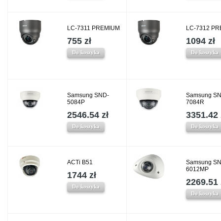
LC-7311 PREMIUM
LC-7312 P
755 zł
1094 zł
Do koszyka
Do koszyka
Samsung SND-
Samsung SN
5084P
7084R
2546.54 zł
3351.42 
Do koszyka
Do koszyka
ACTi B51
Samsung SN
6012MP
1744 zł
2269.51 
Do koszyka
Do koszyka