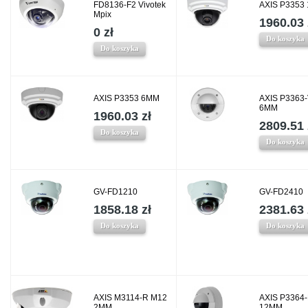
FD8136-F2 Vivotek
AXIS P3353
Mpix
1960.03 
0 zł
Do koszyka
Do koszyka
AXIS P3353 6MM
AXIS P3363
6MM
1960.03 zł
2809.51 
Do koszyka
Do koszyka
GV-FD1210
GV-FD2410
1858.18 zł
2381.63 
Do koszyka
Do koszyka
AXIS M3114-R M12
AXIS P3364
2MM
12MM