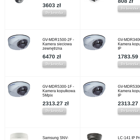
808 zł
3603 zł
Do koszyka
Do koszyka
GV-MDR1500-2F -
GV-MDR3400
Kamera sieciowa
Kamera kop
zewnętrzna
IP
6470 zł
1783.59 
Do koszyka
Do koszyka
GV-MDR5300-1F -
GV-MDR5300
Kamera kopułkowa
Kamera kop
5Mpix
IP
2313.27 zł
2313.27 
Do koszyka
Do koszyka
Samsung SNV-
LC-141 IP P