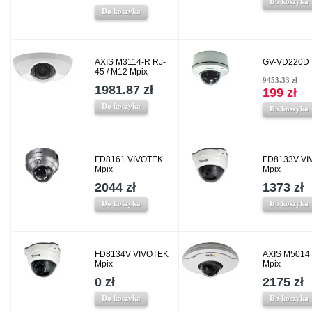
Do koszyka
Do koszyka
AXIS M3114-R RJ-
GV-VD220D 
45 / M12 Mpix
9453.33 zł
1981.87 zł
199 zł
Do koszyka
Do koszyka
FD8161 VIVOTEK
FD8133V VI
Mpix
Mpix
2044 zł
1373 zł
Do koszyka
Do koszyka
FD8134V VIVOTEK
AXIS M5014
Mpix
Mpix
0 zł
2175 zł
Do koszyka
Do koszyka