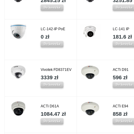
2845.25 zł
3251.85 
Do koszyka
Do koszyka
LC-142-IP PoE
LC-141 IP
0 zł
181.6 zł
Do koszyka
Do koszyka
Vivotek FD8371EV
ACTi D91
3339 zł
596 zł
Do koszyka
Do koszyka
ACTi D61A
ACTi E94
1084.47 zł
858 zł
Do koszyka
Do koszyka