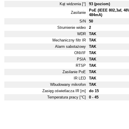
Kąt widzenia [°]
93 (poziom)
PoE (IEEE 802,3af, 48
Zasilanie
484mA)
S/N
50
Strumienie wideo
2
WDR
TAK
Mechaniczny filtr IR
TAK
Alarm sabotażowy
TAK
ONVIF
TAK
PSIA
TAK
RTSP
TAK
Zasilanie PoE
TAK
IR LED
TAK
Wbudowany mikrofon
TAK
Zasięg oświetlacza IR [m]
do 15
Temperatura pracy [°C]
0 - 45