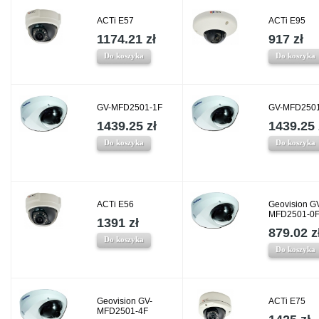
ACTi E57
ACTi E95
1174.21 zł
917 zł
Do koszyka
Do koszyka
GV-MFD2501-1F
GV-MFD2501
1439.25 zł
1439.25 
Do koszyka
Do koszyka
ACTi E56
Geovision G
MFD2501-0
1391 zł
879.02 z
Do koszyka
Do koszyka
Geovision GV-
ACTi E75
MFD2501-4F