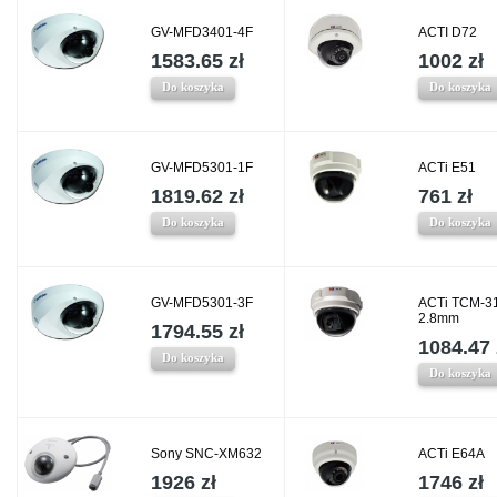
GV-MFD3401-4F
ACTI D72
1583.65 zł
1002 zł
Do koszyka
Do koszyka
GV-MFD5301-1F
ACTi E51
1819.62 zł
761 zł
Do koszyka
Do koszyka
GV-MFD5301-3F
ACTi TCM-3
2.8mm
1794.55 zł
1084.47 
Do koszyka
Do koszyka
Sony SNC-XM632
ACTi E64A
1926 zł
1746 zł