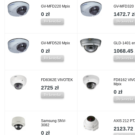
GV-MFD220 Mpix
GV-MFD320 
0 zł
1472.7 z
Do koszyka
Do koszyka
GV-MFD520 Mpix
GLD-1401 e
0 zł
1068.45 
Do koszyka
Do koszyka
FD8362E VIVOTEK
FD8162 VIV
Mpix
2725 zł
0 zł
Do koszyka
Do koszyka
Samsung SNV-
AXIS 212 PT
3082
2123.72 
0 zł