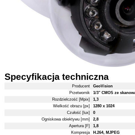
Specyfikacja techniczna
Producent
GeoVision
Przetwornik
1/3" CMOS ze skanow
Rozdzielczość [Mpix]
1,3
Wielkość obrazu [px]
1280 x 1024
Czułość [lux]
0
Ogniskowa obiektywu [mm]
2,8
Apertura [F]
1,8
Kompresja
H.264, MJPEG