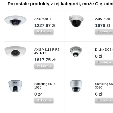
Pozostałe produkty z tej kategorii, może Cię zaint
AXIS M3011
AXIS P3301
1227.67 zł
1676 zł
Do koszyka
Do koszyka
AXIS M3113-R RJ-
D-Link DCS-
45 / M12
0 zł
1617.75 zł
Do koszyka
Do koszyka
Samsung SND-
Samsung SN
1010
3080
0 zł
0 zł
Do koszyka
Do koszyka