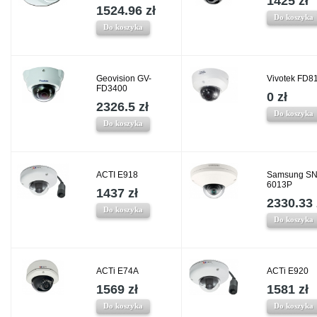
1425 zł
1524.96 zł
Do koszyka
Do koszyka
Geovision GV-
Vivotek FD8
FD3400
0 zł
2326.5 zł
Do koszyka
Do koszyka
ACTI E918
Samsung SN
6013P
1437 zł
2330.33 
Do koszyka
Do koszyka
ACTi E74A
ACTi E920
1569 zł
1581 zł
Do koszyka
Do koszyka