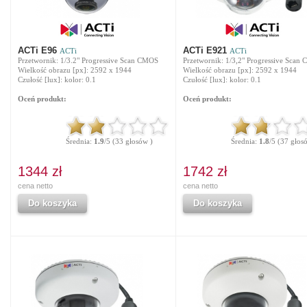
ACTi E96
ACTi E921
ACTi
ACTi
Przetwornik: 1/3.2" Progressive Scan CMOS
Przetwornik: 1/3,2" Progressive Scan
Wielkość obrazu [px]: 2592 x 1944
Wielkość obrazu [px]: 2592 x 1944
Czułość [lux]: kolor: 0.1
Czułość [lux]: kolor: 0.1
Oceń produkt:
Oceń produkt:
Średnia:
1.9
/5 (33 głosów )
Średnia:
1.8
/5 (37 głos
1344 zł
1742 zł
cena netto
cena netto
Do koszyka
Do koszyka