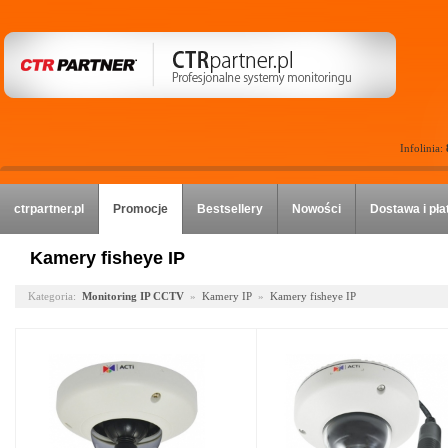
Infolinia:
ctrpartner.pl
Promocje
Bestsellery
Nowości
Dostawa i pła
Kamery fisheye IP
Kategoria:
Monitoring IP CCTV
»
Kamery IP
»
Kamery fisheye IP