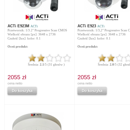
ACTi E923M
ACTi E923
ACTi
ACTi
Przetwornik: 1/3.2" Progressive Scan CMOS
Przetwornik: 1/3,2" Progressive Scan
Wielkość obrazu [px]: 3648 x 2736
Wielkość obrazu [px]: 3648 x 2736
Czułość [lux]: kolor: 0.1
Czułość [lux]: kolor: 0.1
Oceń produkt:
Oceń produkt:
Średnia:
2.1
/5 (31 głosów )
Średnia:
2.0
/5 (32 głos
2055 zł
2055 zł
cena netto
cena netto
Do koszyka
Do koszyka