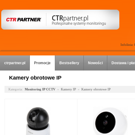
Infolinia:
ctrpartner.pl
Promocje
Bestsellery
Nowości
Dostawa i pła
Kamery obrotowe IP
Kategoria:
Monitoring IP CCTV
»
Kamery IP
»
Kamery obrotowe IP