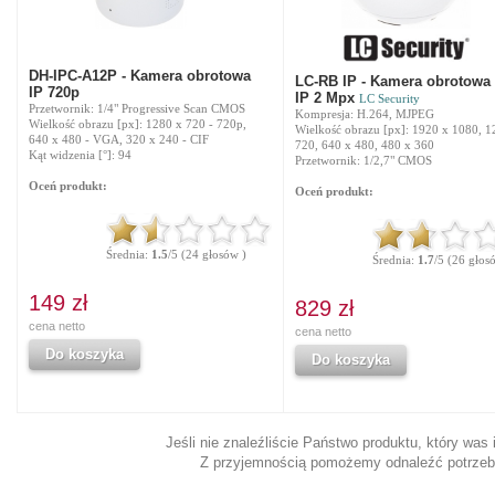
DH-IPC-A12P - Kamera obrotowa
LC-RB IP - Kamera obrotowa 
IP 720p
IP 2 Mpx
LC Security
Przetwornik: 1/4" Progressive Scan CMOS
Kompresja: H.264, MJPEG
Wielkość obrazu [px]: 1280 x 720 - 720p,
Wielkość obrazu [px]: 1920 x 1080, 1
640 x 480 - VGA, 320 x 240 - CIF
720, 640 x 480, 480 x 360
Kąt widzenia [°]: 94
Przetwornik: 1/2,7" CMOS
Oceń produkt:
Oceń produkt:
Średnia:
1.5
/5 (24 głosów )
Średnia:
1.7
/5 (26 głos
149 zł
829 zł
cena netto
cena netto
Do koszyka
Do koszyka
Jeśli nie znaleźliście Państwo produktu, który was
Z przyjemnością pomożemy odnaleźć potrzeb