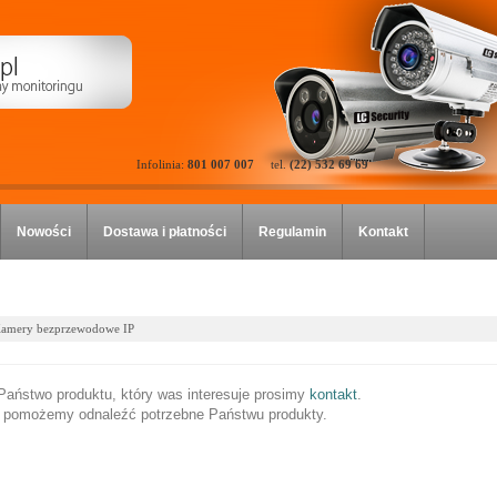
Infolinia:
801 007 007
tel.
(22) 532 69 69
Nowości
Dostawa i płatności
Regulamin
Kontakt
amery bezprzewodowe IP
e Państwo produktu, który was interesuje prosimy
kontakt
.
 pomożemy odnaleźć potrzebne Państwu produkty.