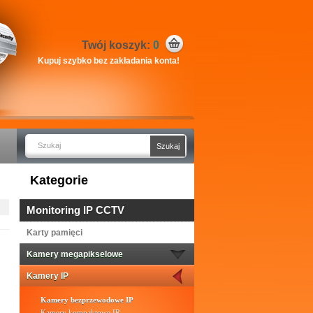
Twój koszyk:
0
Kupuj szybko bez zakładania konta!
Kategorie
Monitoring IP CCTV
Karty pamięci
Kamery megapikselowe
Kamery IP
Kamery bezprzewodowe IP
Kamery kompaktowe IP