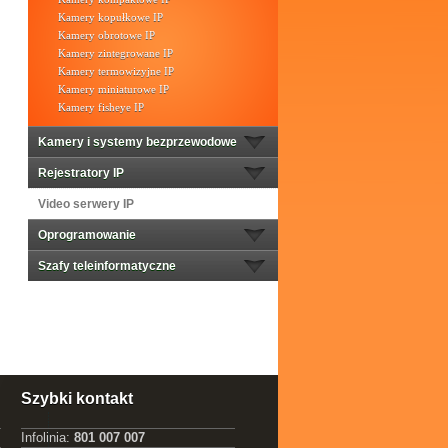
Kamery kopułkowe IP
Kamery obrotowe IP
Kamery zintegrowane IP
Kamery termowizyjne IP
Kamery miniaturowe IP
Kamery fisheye IP
Kamery i systemy bezprzewodowe
Rejestratory IP
Video serwery IP
Oprogramowanie
Szafy teleinformatyczne
Szybki kontakt
Infolinia:
801 007 007