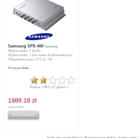
Samsung SPE-400
Samsung
Wejścia audio: 1 (jack)
Wyjścia audio: 1 (tor audio dwukierunkowy)
Temperatura pracy [°C]: 0 - 40
Oceń produkt:
Średnia:
1.8
/5 (32 głosów )
1989.18 zł
cena netto
Do koszyka
Jeśli nie znaleźliście Państwo produktu, który was