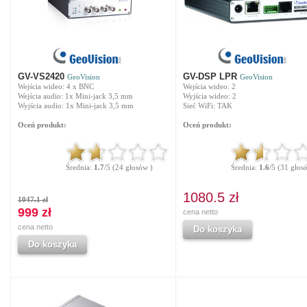
GV-VS2420
GV-DSP LPR
GeoVision
GeoVision
Wejścia wideo: 4 x BNC
Wejścia wideo: 2
Wejścia audio: 1x Mini-jack 3,5 mm
Wyjścia wideo: 2
Wyjścia audio: 1x Mini-jack 3,5 mm
Sieć WiFi: TAK
Oceń produkt:
Oceń produkt:
Średnia:
1.7
/5 (24 głosów )
Średnia:
1.6
/5 (31 głos
1080.5 zł
1047.1 zł
999 zł
cena netto
cena netto
Do koszyka
Do koszyka