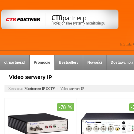
Infolinia:
ctrpartner.pl
Promocje
Bestsellery
Nowości
Dostawa i pła
Video serwery IP
Kategoria:
Monitoring IP CCTV
»
Video serwery IP
-78 %
-