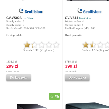
GV-VS02A
GV-VS14
GeoVision
GeoVision
Kanały video: 2
Wejścia wideo: 4
Kanały audio: 2
Wejścia audio: 4
Rozdzielczość: 720x576, 360x288
Prędkość zapisu [kl/s]: 100
Oceń produkt:
Oceń produkt:
Średnia:
1.3
/5 (21 głosów )
Średnia:
1.5
/5 (32 głos
1332.9 zł
1718.19 zł
299 zł
399 zł
cena netto
cena netto
Do koszyka
Do koszyka
-5 %