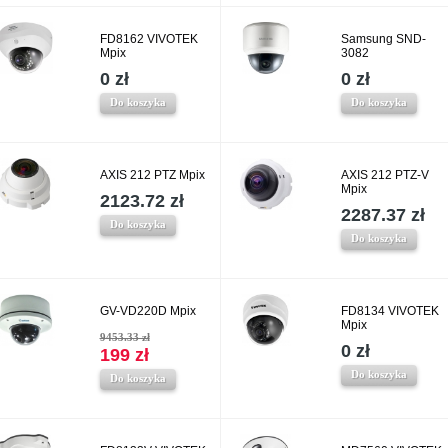
FD8162 VIVOTEK
Samsung SND-
Mpix
3082
0 zł
0 zł
Do koszyka
Do koszyka
AXIS 212 PTZ Mpix
AXIS 212 PTZ-V
Mpix
2123.72 zł
2287.37 zł
Do koszyka
Do koszyka
GV-VD220D Mpix
FD8134 VIVOTEK
Mpix
9453.33 zł
0 zł
199 zł
Do koszyka
Do koszyka