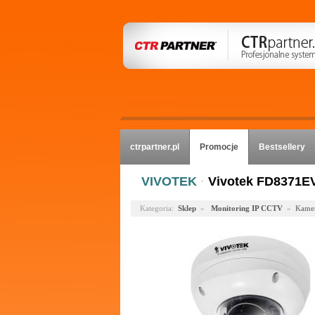
ctrpartner.pl
Promocje
Bestsellery
VIVOTEK
·
Vivotek FD8371E
Kategoria:
Sklep
»
Monitoring IP CCTV
»
Kamer