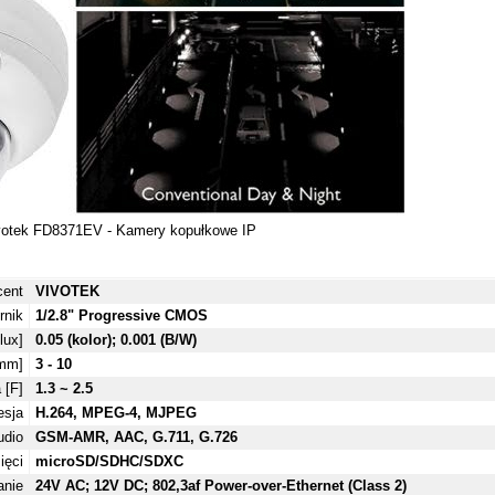
cent
VIVOTEK
rnik
1/2.8" Progressive CMOS
lux]
0.05 (kolor); 0.001 (B/W)
[mm]
3 - 10
 [F]
1.3 ~ 2.5
sja
H.264, MPEG-4, MJPEG
udio
GSM-AMR, AAC, G.711, G.726
ięci
microSD/SDHC/SDXC
anie
24V AC; 12V DC; 802,3af Power-over-Ethernet (Class 2)