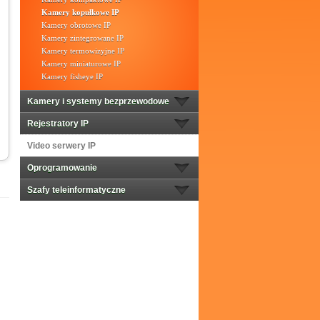
Kamery kopułkowe IP
Kamery obrotowe IP
Kamery zintegrowane IP
Kamery termowizyjne IP
Kamery miniaturowe IP
Kamery fisheye IP
Kamery i systemy bezprzewodowe
Rejestratory IP
Video serwery IP
Oprogramowanie
Szafy teleinformatyczne