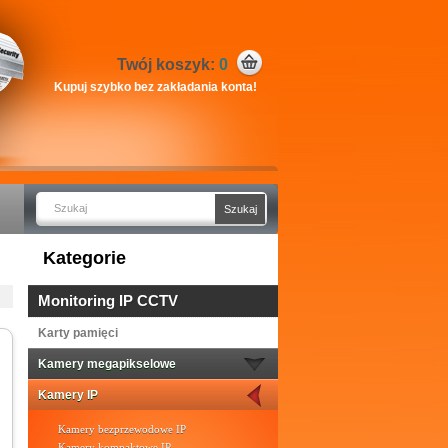
Twój koszyk:
0
Kupuj szybko bez zakładania konta!
Kategorie
Monitoring IP CCTV
Karty pamięci
Kamery megapikselowe
Kamery IP
Kamery bezprzewodowe IP
Kamery kompaktowe IP