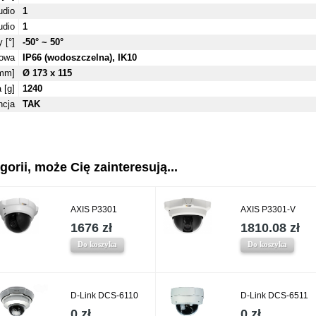
udio
1
udio
1
 [°]
-50° ~ 50°
owa
IP66 (wodoszczelna), IK10
mm]
Ø 173 x 115
 [g]
1240
ncja
TAK
gorii, może Cię zainteresują...
AXIS P3301
AXIS P3301-V
1676 zł
1810.08 zł
Do koszyka
Do koszyka
D-Link DCS-6110
D-Link DCS-6511
0 zł
0 zł