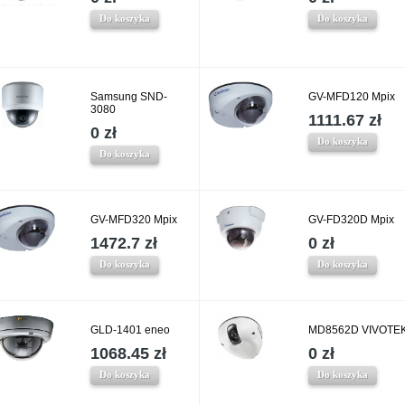
Do koszyka
Do koszyka
Samsung SND-
GV-MFD120 Mpix
3080
1111.67 zł
0 zł
Do koszyka
Do koszyka
GV-MFD320 Mpix
GV-FD320D Mpix
1472.7 zł
0 zł
Do koszyka
Do koszyka
GLD-1401 eneo
MD8562D VIVOTE
1068.45 zł
0 zł
Do koszyka
Do koszyka