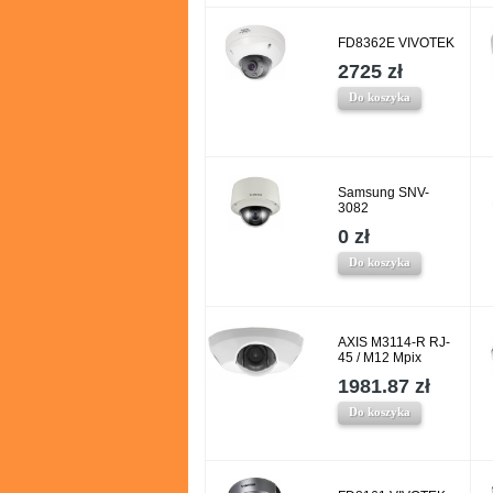
FD8362E VIVOTEK
2725 zł
Do koszyka
Samsung SNV-
3082
0 zł
Do koszyka
AXIS M3114-R RJ-
45 / M12 Mpix
1981.87 zł
Do koszyka