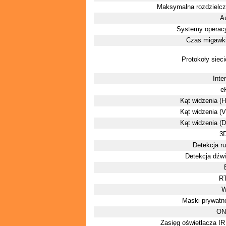
Maksymalna rozdzielc
A
Systemy operac
Czas migawki
Protokoły siec
Inter
e
Kąt widzenia (H)
Kąt widzenia (V)
Kąt widzenia (D)
3
Detekcja r
Detekcja dźw
R
Maski prywatn
ON
Zasięg oświetlacza IR