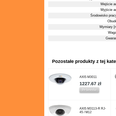
Wejście a
Wyjście a
Środowisko pracy
Obud
Wymiary [
Waga
Gwara
Pozostałe produkty z tej kate
AXIS M3011
1227.67 zł
Do koszyka
AXIS M3113-R RJ-
45 / M12