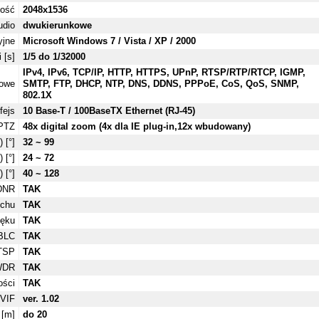
zość
2048x1536
udio
dwukierunkowe
yjne
Microsoft Windows 7 / Vista / XP / 2000
 [s]
1/5 do 1/32000
IPv4, IPv6, TCP/IP, HTTP, HTTPS, UPnP, RTSP/RTP/RTCP, IGMP,
iowe
SMTP, FTP, DHCP, NTP, DNS, DDNS, PPPoE, CoS, QoS, SNMP,
802.1X
fejs
10 Base-T / 100BaseTX Ethernet (RJ-45)
PTZ
48x digital zoom (4x dla IE plug-in,12x wbudowany)
 [°]
32 ~ 99
 [°]
24 ~ 72
 [°]
40 ~ 128
DNR
TAK
uchu
TAK
ięku
TAK
BLC
TAK
TSP
TAK
WDR
TAK
ości
TAK
VIF
ver. 1.02
 [m]
do 20