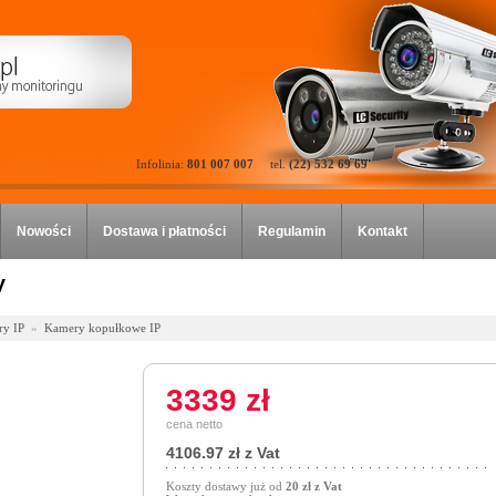
Infolinia:
801 007 007
tel.
(22) 532 69 69
Nowości
Dostawa i płatności
Regulamin
Kontakt
V
y IP
»
Kamery kopułkowe IP
3339 zł
cena netto
4106.97 zł z Vat
Koszty dostawy już od
20 zł z Vat