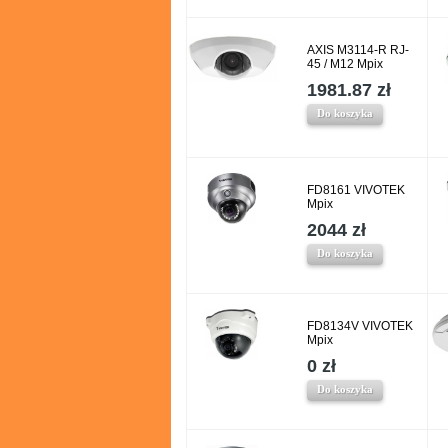
AXIS M3114-R RJ-
45 / M12 Mpix
1981.87 zł
Do koszyka
FD8161 VIVOTEK
Mpix
2044 zł
Do koszyka
FD8134V VIVOTEK
Mpix
0 zł
Do koszyka