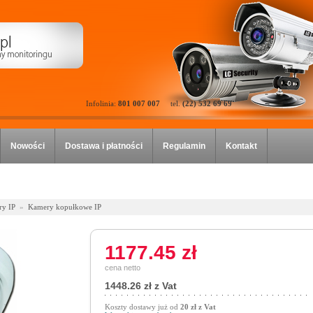
Infolinia:
801 007 007
tel.
(22) 532 69 69
Nowości
Dostawa i płatności
Regulamin
Kontakt
y IP
»
Kamery kopułkowe IP
1177.45 zł
cena netto
1448.26 zł z Vat
Koszty dostawy już od
20 zł z Vat