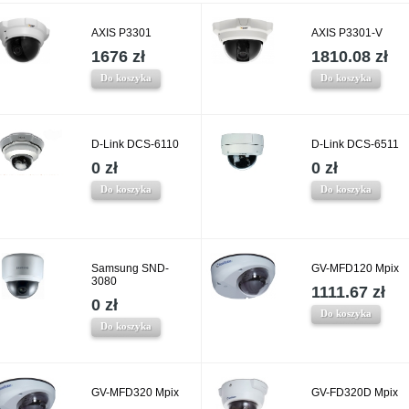
AXIS P3301
AXIS P3301-V
1676 zł
1810.08 zł
Do koszyka
Do koszyka
D-Link DCS-6110
D-Link DCS-6511
0 zł
0 zł
Do koszyka
Do koszyka
Samsung SND-
GV-MFD120 Mpix
3080
1111.67 zł
0 zł
Do koszyka
Do koszyka
GV-MFD320 Mpix
GV-FD320D Mpix