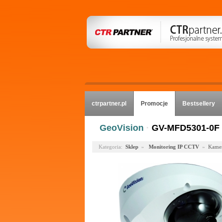
ctrpartner.pl
Promocje
Bestsellery
GeoVision
·
GV-MFD5301-0F
Kategoria:
Sklep
»
Monitoring IP CCTV
»
Kamer