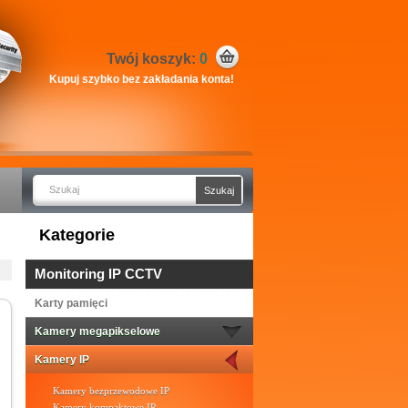
Twój koszyk:
0
Kupuj szybko bez zakładania konta!
Kategorie
Monitoring IP CCTV
Karty pamięci
Kamery megapikselowe
Kamery IP
Kamery bezprzewodowe IP
Kamery kompaktowe IP