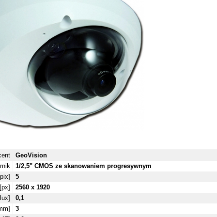
cent
GeoVision
rnik
1/2,5" CMOS ze skanowaniem progresywnym
pix]
5
[px]
2560 x 1920
lux]
0,1
[mm]
3