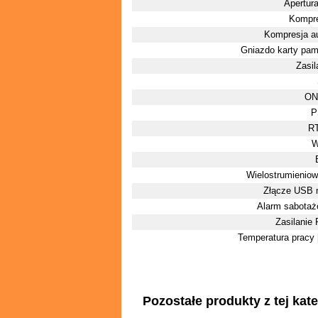
Apertura
Kompre
Kompresja a
Gniazdo karty pam
Zasil
ON
P
R
Wielostrumienio
Złącze USB 
Alarm sabota
Zasilanie
Temperatura pracy 
Pozostałe produkty z tej kate