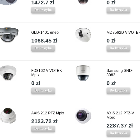
1472.7 zł
0 zł
Do koszyka
Do koszyka
GLD-1401 eneo
MD8562D VIVOTE
1068.45 zł
0 zł
Do koszyka
Do koszyka
FD8162 VIVOTEK
Samsung SND-
Mpix
3082
0 zł
0 zł
Do koszyka
Do koszyka
AXIS 212 PTZ Mpix
AXIS 212 PTZ-V
Mpix
2123.72 zł
2287.37 zł
Do koszyka
Do koszyka