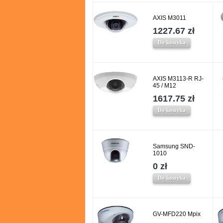
AXIS M3011
1227.67 zł
Do koszyka
AXIS M3113-R RJ-
45 / M12
1617.75 zł
Do koszyka
Samsung SND-
1010
0 zł
Do koszyka
GV-MFD220 Mpix