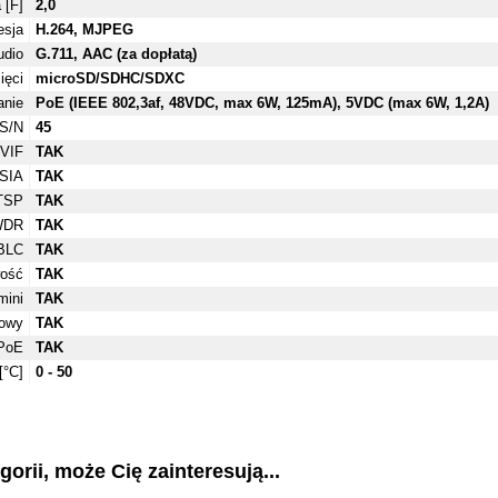
 [F]
2,0
sja
H.264, MJPEG
udio
G.711, AAC (za dopłatą)
ięci
microSD/SDHC/SDXC
anie
PoE (IEEE 802,3af, 48VDC, max 6W, 125mA), 5VDC (max 6W, 1,2A)
S/N
45
VIF
TAK
SIA
TAK
TSP
TAK
WDR
TAK
BLC
TAK
wość
TAK
mini
TAK
żowy
TAK
 PoE
TAK
[°C]
0 - 50
gorii, może Cię zainteresują...