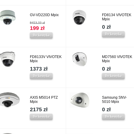
GV-VD220D Mpix
FD8134 VIVOTEK
Mpix
9453.33 zł
0 zł
199 zł
Do koszyka
Do koszyka
FD8133V VIVOTEK
MD7560 VIVOTEK
Mpix
Mpix
1373 zł
0 zł
Do koszyka
Do koszyka
AXIS M5014 PTZ
Samsung SNV-
Mpix
5010 Mpix
2175 zł
0 zł
Do koszyka
Do koszyka