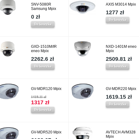
SNV-5080R
AXIS M3014 Mpix
Samsung Mpix
1277 zł
0 zł
Do koszyka
Do koszyka
GXD-1510M/IR
NXD-1401M eneo
eneo Mpix
Mpix
2262.6 zł
2509.81 zł
Do koszyka
Do koszyka
GV-MDR120 Mpix
GV-MDR220 Mpix
1619.15 zł
1419.11 zł
1317 zł
Do koszyka
Do koszyka
GV-MDR520 Mpix
AVTECH AVM328
Mpix