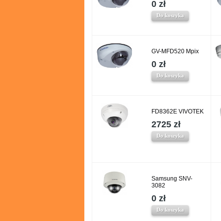
0 zł
Do koszyka
GV-MFD520 Mpix
0 zł
Do koszyka
FD8362E VIVOTEK
2725 zł
Do koszyka
Samsung SNV-
3082
0 zł
Do koszyka