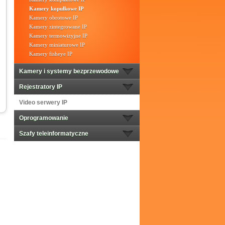
Kamery kopułkowe IP
Kamery obrotowe IP
Kamery zintegrowane IP
Kamery termowizyjne IP
Kamery miniaturowe IP
Kamery fisheye IP
Kamery i systemy bezprzewodowe
Rejestratory IP
Video serwery IP
Oprogramowanie
Szafy teleinformatyczne