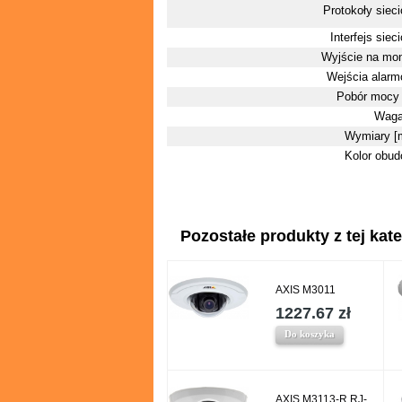
Protokoły siec
Interfejs siec
Wyjście na mon
Wejścia alar
Pobór mocy
Waga
Wymiary [
Kolor obu
Pozostałe produkty z tej kate
AXIS M3011
1227.67 zł
Do koszyka
AXIS M3113-R RJ-