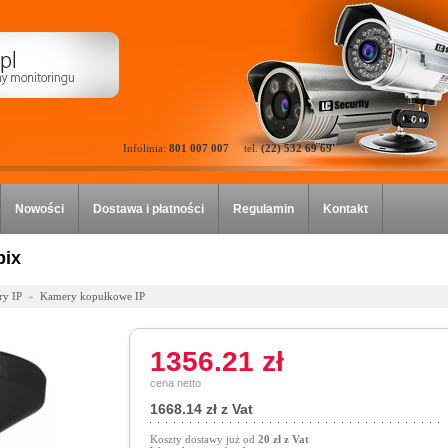
Infolinia:
801 007 007
tel.
(22) 532 69 69
Nowości
Dostawa i płatności
Regulamin
Kontakt
ix
y IP
»
Kamery kopułkowe IP
1356.21 zł
cena netto
1668.14 zł z Vat
Koszty dostawy już od
20 zł z Vat