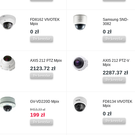
FD8162 VIVOTEK
Samsung SND-
Mpix
3082
0 zł
0 zł
Do koszyka
Do koszyka
AXIS 212 PTZ Mpix
AXIS 212 PTZ-V
Mpix
2123.72 zł
2287.37 zł
Do koszyka
Do koszyka
GV-VD220D Mpix
FD8134 VIVOTEK
Mpix
9453.33 zł
0 zł
199 zł
Do koszyka
Do koszyka