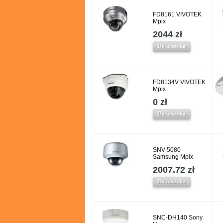
FD8161 VIVOTEK
Mpix
2044 zł
Do koszyka
FD8134V VIVOTEK
Mpix
0 zł
Do koszyka
SNV-5080
Samsung Mpix
2007.72 zł
Do koszyka
SNC-DH140 Sony