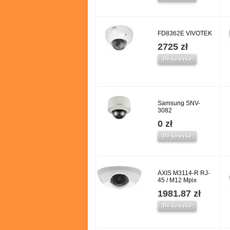
FD8362E VIVOTEK
2725 zł
Do koszyka
Samsung SNV-
3082
0 zł
Do koszyka
AXIS M3114-R RJ-
45 / M12 Mpix
1981.87 zł
Do koszyka