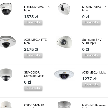
FD8133V VIVOTEK
MD7560 VIVOTEK
Mpix
Mpix
1373 zł
0 zł
Do koszyka
Do koszyka
AXIS M5014 PTZ
Samsung SNV-
Mpix
5010 Mpix
2175 zł
0 zł
Do koszyka
Do koszyka
SNV-5080R
AXIS M3014 Mpix
Samsung Mpix
1277 zł
0 zł
Do koszyka
Do koszyka
GXD-1510M/IR
NXD-1401M eneo