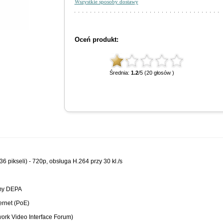
Wszystkie sposoby dostawy
Oceń produkt:
Średnia:
1.2
/5 (20 głosów )
pikseli) - 720p, obsługa H.264 przy 30 kl./s
rmy DEPA
ernet (PoE)
rk Video Interface Forum)