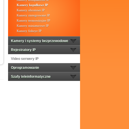
Kamery kopułkowe IP
Kamery obrotowe IP
Kamery zintegrowane IP
Kamery termowizyjne IP
Kamery miniaturowe IP
Kamery fisheye IP
Kamery i systemy bezprzewodowe
Rejestratory IP
Video serwery IP
Oprogramowanie
Szafy teleinformatyczne