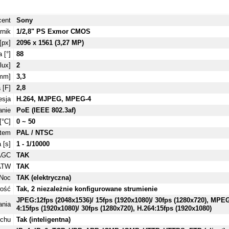
cent
Sony
rnik
1/2,8" PS Exmor CMOS
[px]
2096 x 1561 (3,27 MP)
 [°]
88
lux]
2
[mm]
3,3
 [F]
2,8
sja
H.264, MJPEG, MPEG-4
anie
PoE (IEEE 802.3af)
[°C]
0 ~ 50
tem
PAL / NTSC
 [s]
1 - 1/10000
AGC
TAK
ATW
TAK
/Noc
TAK (elektryczna)
wość
Tak, 2 niezależnie konfigurowane strumienie
JPEG:12fps (2048x1536)/ 15fps (1920x1080)/ 30fps (1280x720), MPE
ania
4:15fps (1920x1080)/ 30fps (1280x720), H.264:15fps (1920x1080)
uchu
Tak (inteligentna)