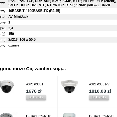
IPv4, IPv6, TCP, UDP, ARP, ICMP, IGMP, HTTP, HTTPS, FTP (client),
iowe
SMTP, DHCP, DNS,NTP, RTP/RTCP, RTSP, SNMP (MIB-2), ONVIF
iowy
10BASE-T / 100BASE-TX (RJ-45)
itor
AV MiniJack
mowe
1
 [W]
2,4
 [g]
150
mm]
$#216; 106 x 50,5
dowy
czarny
gorii, może Cię zainteresują...
AXIS P3301
AXIS P3301-V
1676 zł
1810.08 zł
Do koszyka
Do koszyka
D-Link DCS-6110
D-Link DCS-6511