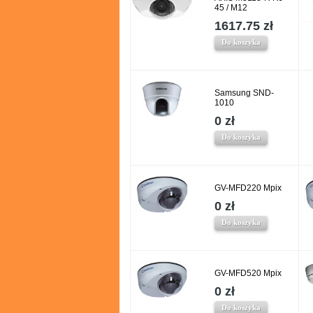
45 / M12
1617.75 zł
Do koszyka
Samsung SND-
1010
0 zł
Do koszyka
GV-MFD220 Mpix
0 zł
Do koszyka
GV-MFD520 Mpix
0 zł
Do koszyka