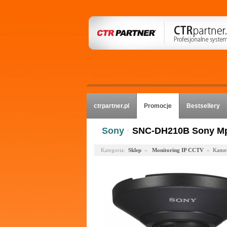
ctrpartner.pl
Promocje
Bestsellery
Sony
·
SNC-DH210B Sony Mp
Kategoria:
Sklep
»
Monitoring IP CCTV
»
Kamer