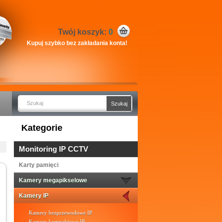
Twój koszyk:
0
Kupuj szybko bez zakładania konta!
Kategorie
Monitoring IP CCTV
Karty pamięci
Kamery megapikselowe
Kamery IP
Kamery bezprzewodowe IP
Kamery kompaktowe IP