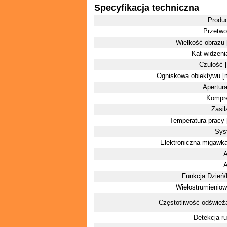
Specyfikacja techniczna
Produ
Przetwo
Wielkość obrazu 
Kąt widzenia
Czułość [
Ogniskowa obiektywu 
Apertura
Kompre
Zasil
Temperatura pracy 
Sys
Elektroniczna migawka
Funkcja Dzień
Wielostrumienio
Częstotliwość odśwież
Detekcja r