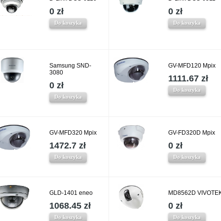
0 zł
0 zł
Do koszyka
Do koszyka
Samsung SND-
GV-MFD120 Mpix
3080
1111.67 zł
0 zł
Do koszyka
Do koszyka
GV-MFD320 Mpix
GV-FD320D Mpix
1472.7 zł
0 zł
Do koszyka
Do koszyka
GLD-1401 eneo
MD8562D VIVOTE
1068.45 zł
0 zł
Do koszyka
Do koszyka