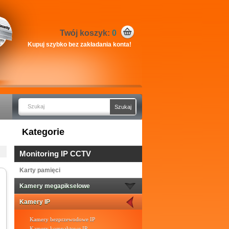
Twój koszyk:
0
Kupuj szybko bez zakładania konta!
Kategorie
Monitoring IP CCTV
Karty pamięci
Kamery megapikselowe
Kamery IP
Kamery bezprzewodowe IP
Kamery kompaktowe IP