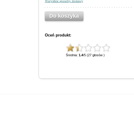
Wszystkie sposoby dostawy
Do koszyka
Oceń produkt:
Średnia:
1.4
/5 (27 głosów )