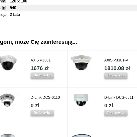
mm]
120 x 100
 [g]
540
ncja
2 lata
gorii, może Cię zainteresują...
AXIS P3301
AXIS P3301-V
1676 zł
1810.08 zł
Do koszyka
Do koszyka
D-Link DCS-6110
D-Link DCS-6511
0 zł
0 zł
Do koszyka
Do koszyka