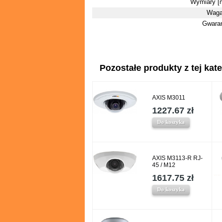
Wymiary [
Waga
Gwara
Pozostałe produkty z tej kate
AXIS M3011
1227.67 zł
Do koszyka
AXIS M3113-R RJ-
45 / M12
1617.75 zł
Do koszyka