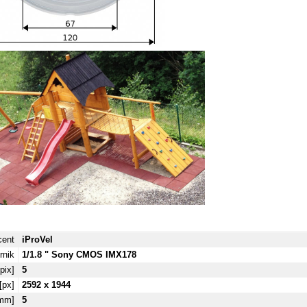
cent
iProVel
rnik
1/1.8 " Sony CMOS IMX178
pix]
5
[px]
2592 x 1944
[mm]
5