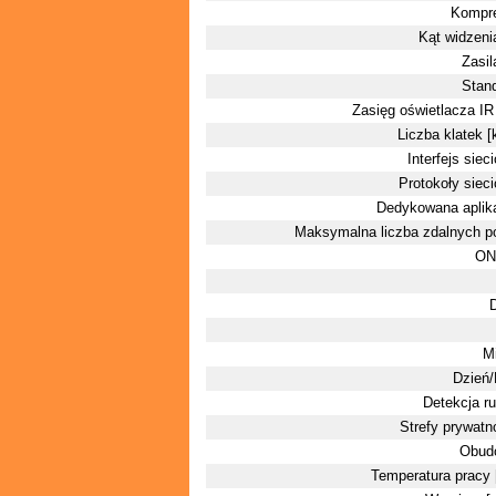
Kompre
Kąt widzenia
Zasil
Stan
Zasięg oświetlacza IR
Liczba klatek [k
Interfejs siec
Protokoły siec
Dedykowana aplik
Maksymalna liczba zdalnych p
ON
Mi
Dzień
Detekcja r
Strefy prywatn
Obud
Temperatura pracy 