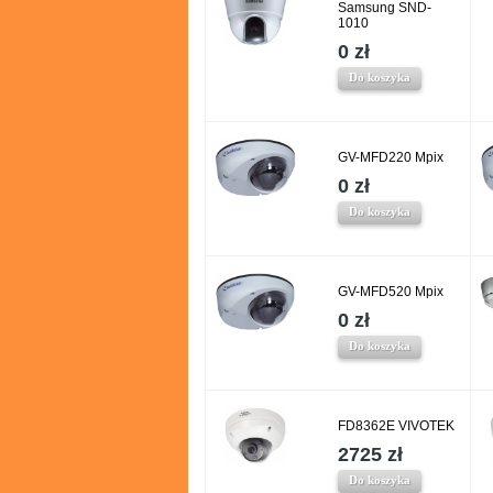
Samsung SND-
1010
0 zł
Do koszyka
GV-MFD220 Mpix
0 zł
Do koszyka
GV-MFD520 Mpix
0 zł
Do koszyka
FD8362E VIVOTEK
2725 zł
Do koszyka