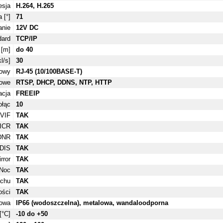
sja
H.264, H.265
 [°]
71
anie
12V DC
dard
TCP/IP
 [m]
do 40
l/s]
30
iowy
RJ-45 (10/100BASE-T)
iowe
RTSP, DHCP, DDNS, NTP, HTTP
acja
FREEIP
ołąc
10
VIF
TAK
ICR
TAK
DNR
TAK
DIS
TAK
rror
TAK
/Noc
TAK
uchu
TAK
ości
TAK
owa
IP66 (wodoszczelna), metalowa, wandaloodporna
[°C]
-10 do +50