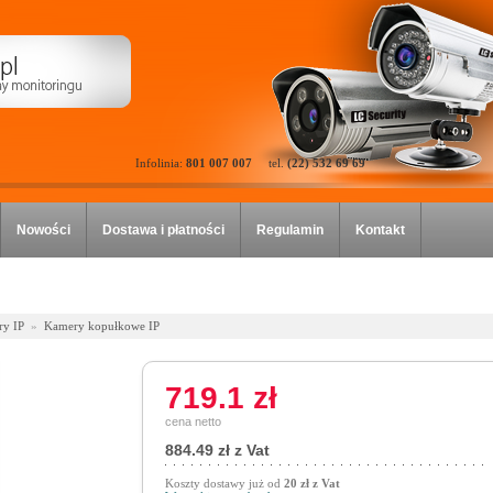
Infolinia:
801 007 007
tel.
(22) 532 69 69
Nowości
Dostawa i płatności
Regulamin
Kontakt
y IP
»
Kamery kopułkowe IP
719.1 zł
cena netto
884.49 zł z Vat
Koszty dostawy już od
20 zł z Vat