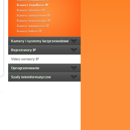
Kamery kopułkowe IP
Kamery obrotowe IP
Kamery zintegrowane IP
Kamery termowizyjne IP
Kamery miniaturowe IP
Kamery fisheye IP
Kamery i systemy bezprzewodowe
Rejestratory IP
Video serwery IP
Oprogramowanie
Szafy teleinformatyczne