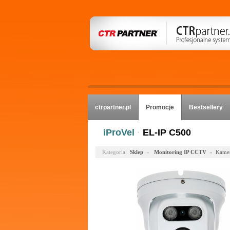
ctrpartner.pl
Promocje
Bestsellery
iProVel
·
EL-IP C500
Kategoria:
Sklep
»
Monitoring IP CCTV
»
Kamer