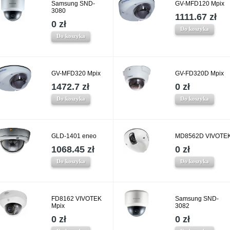
Samsung SND-
GV-MFD120 Mpix
3080
1111.67 zł
0 zł
Do koszyka
Do koszyka
GV-MFD320 Mpix
GV-FD320D Mpix
1472.7 zł
0 zł
Do koszyka
Do koszyka
GLD-1401 eneo
MD8562D VIVOTE
1068.45 zł
0 zł
Do koszyka
Do koszyka
FD8162 VIVOTEK
Samsung SND-
Mpix
3082
0 zł
0 zł