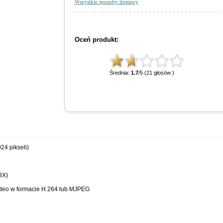
Wszystkie sposoby dostawy
Oceń produkt:
Średnia:
1.7
/5 (21 głosów )
24 pikseli)
8X)
ideo w formacie H.264 lub MJPEG