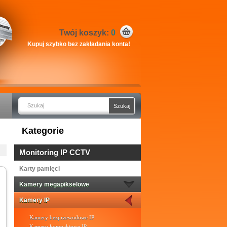
Twój koszyk:
0
Kupuj szybko bez zakładania konta!
Kategorie
Monitoring IP CCTV
Karty pamięci
Kamery megapikselowe
Kamery IP
Kamery bezprzewodowe IP
Kamery kompaktowe IP