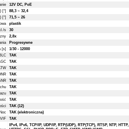
anie
12V DC, PoE
 [°]
88,3 ~ 32,4
 [°]
71,5 ~ 26
owa
plastik
l./s
30
zny
2,8x
nia
Progresywne
 [s]
1/30 - 12000
BLC
TAK
AGC
TAK
ATW
TAK
DNR
TAK
SNR
TAK
uchu
TAK
razu
TAK
wość
TAK
ości
TAK (12)
/Noc
TAK (elektroniczna)
VIF
TAK
IPv4, IPv6, TCP/IP, UDP/IP, RTP(UDP), RTP(TCP), RTSP, NTP, HTTP,