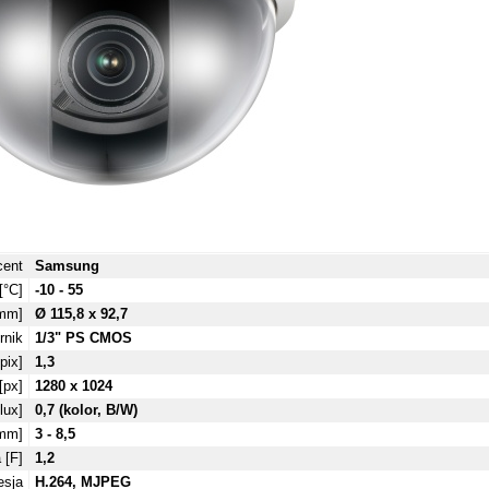
cent
Samsung
[°C]
-10 - 55
mm]
Ø 115,8 x 92,7
rnik
1/3" PS CMOS
pix]
1,3
[px]
1280 x 1024
lux]
0,7 (kolor, B/W)
[mm]
3 - 8,5
 [F]
1,2
sja
H.264, MJPEG