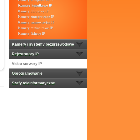
Kamery kopułkowe IP
Kamery obrotowe IP
Kamery zintegrowane IP
Kamery termowizyjne IP
Kamery miniaturowe IP
Kamery fisheye IP
Kamery i systemy bezprzewodowe
Rejestratory IP
Video serwery IP
Oprogramowanie
Szafy teleinformatyczne