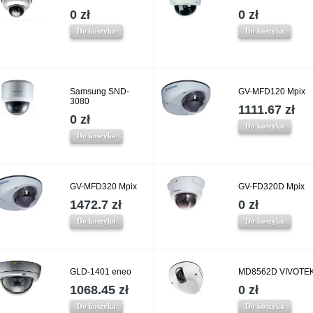
0 zł
0 zł
Do koszyka
Do koszyka
Samsung SND-
GV-MFD120 Mpix
3080
1111.67 zł
0 zł
Do koszyka
Do koszyka
GV-MFD320 Mpix
GV-FD320D Mpix
1472.7 zł
0 zł
Do koszyka
Do koszyka
GLD-1401 eneo
MD8562D VIVOTE
1068.45 zł
0 zł
Do koszyka
Do koszyka