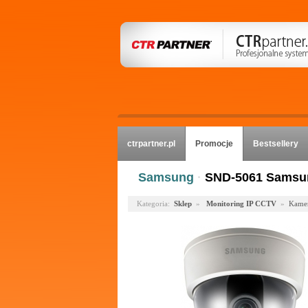
ctrpartner.pl
Promocje
Bestsellery
Samsung
·
SND-5061 Samsu
Kategoria:
Sklep
»
Monitoring IP CCTV
»
Kamer