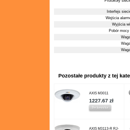
Protokoły siec
Interfejs siec
Wejścia alar
Wyjścia w
Pobór mocy
Waga
Waga
Waga
Pozostałe produkty z tej kate
AXIS M3011
1227.67 zł
Do koszyka
AXIS M3113-R RJ-