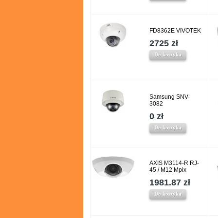
FD8362E VIVOTEK
2725 zł
Do koszyka
Samsung SNV-
3082
0 zł
Do koszyka
AXIS M3114-R RJ-
45 / M12 Mpix
1981.87 zł
Do koszyka