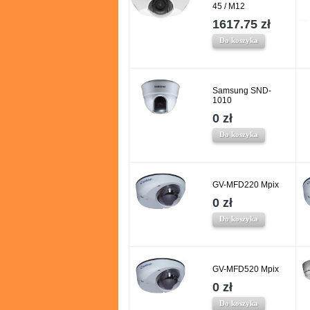
45 / M12
1617.75 zł
Do koszyka
Samsung SND-
1010
0 zł
Do koszyka
GV-MFD220 Mpix
0 zł
Do koszyka
GV-MFD520 Mpix
0 zł
Do koszyka