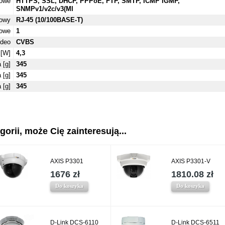
iowe
HTTPS, SSL, DHCP, PPPoE, FTP, SMTP, ICMP IGMP,
SNMPv1/v2c/v3(MI
iowy
RJ-45 (10/100BASE-T)
mowe
1
ideo
CVBS
 [W]
4,3
 [g]
345
 [g]
345
 [g]
345
gorii, może Cię zainteresują...
AXIS P3301
AXIS P3301-V
1676 zł
1810.08 zł
Do koszyka
Do koszyka
D-Link DCS-6110
D-Link DCS-6511