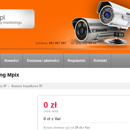
Infolinia:
801 007 007
tel.
(22) 532 69 69
Nowości
Dostawa i płatności
Regulamin
Kontakt
ng Mpix
y IP
»
Kamery kopułkowe IP
0 zł
cena netto
0 zł z Vat
Koszty dostawy już od
20 zł z Vat