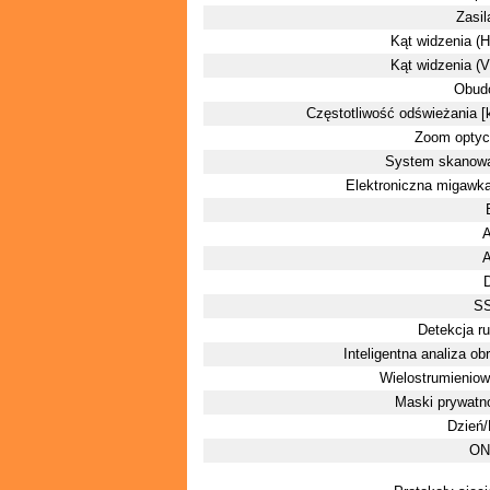
Zasil
Kąt widzenia (H)
Kąt widzenia (V)
Obud
Częstotliwość odświeżania [k
Zoom optyc
System skanowa
Elektroniczna migawka
S
Detekcja r
Inteligentna analiza ob
Wielostrumienio
Maski prywatn
Dzień
ON