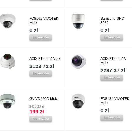
FD8162 VIVOTEK
Samsung SND-
Mpix
3082
0 zł
0 zł
Do koszyka
Do koszyka
AXIS 212 PTZ Mpix
AXIS 212 PTZ-V
Mpix
2123.72 zł
2287.37 zł
Do koszyka
Do koszyka
GV-VD220D Mpix
FD8134 VIVOTEK
Mpix
9453.33 zł
0 zł
199 zł
Do koszyka
Do koszyka