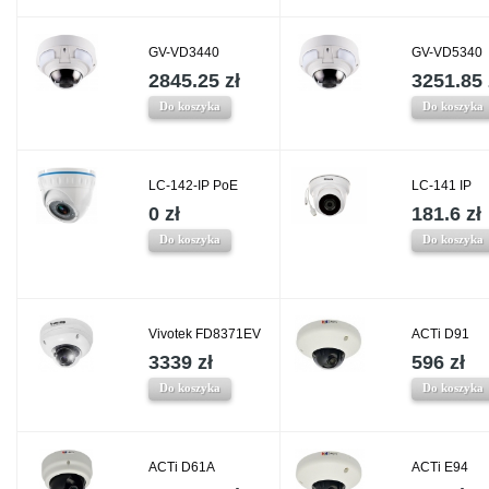
GV-VD3440
GV-VD5340
2845.25 zł
3251.85 
Do koszyka
Do koszyka
LC-142-IP PoE
LC-141 IP
0 zł
181.6 zł
Do koszyka
Do koszyka
Vivotek FD8371EV
ACTi D91
3339 zł
596 zł
Do koszyka
Do koszyka
ACTi D61A
ACTi E94