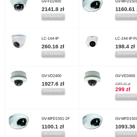
GV-FD2400
GV-MFD1501
2141.8 zł
1160.61 
Do koszyka
Do koszyka
LC-144-IP
LC-244-IP P
260.16 zł
198.4 zł
Do koszyka
Do koszyka
GV-VD2400
GV-VD3400
1927.6 zł
2397.11 zł
299 zł
Do koszyka
Do koszyka
GV-MFD1501-2F
GV-MFD1501
1100.1 zł
1093.36 
Do koszyka
Do koszyka