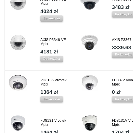
Mpix
3483 zł
4024 zł
Do koszyka
Do koszyka
AXIS P3346-VE
AXIS P3367-
Mpix
3339.63 
4181 zł
Do koszyka
Do koszyka
PD8136 Vivotek
FD8372 Vivo
Mpix
Mpix
1364 zł
0 zł
Do koszyka
Do koszyka
FD8131 Vivotek
FD8131V Viv
Mpix
Mpix
1464 zł
1704 zł