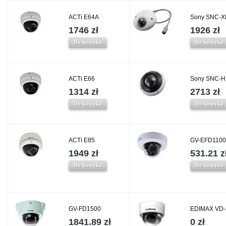
ACTi E64A
Sony SNC-
1746 zł
1926 zł
Do koszyka
Do koszyka
ACTi E66
Sony SNC-
1314 zł
2713 zł
Do koszyka
Do koszyka
ACTi E85
GV-EFD1100
1949 zł
531.21 z
Do koszyka
Do koszyka
GV-FD1500
EDIMAX VD
1841.89 zł
0 zł