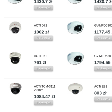
1430.7 zł
1430.7 z
Do koszyka
Do koszyka
ACTI D72
GV-MFD5301
1002 zł
1177.45 
Do koszyka
Do koszyka
ACTi E51
GV-MFD5301
761 zł
1794.55 
Do koszyka
Do koszyka
ACTi TCM-3111
ACTi E91
2.8mm
803 zł
1084.47 zł
Do koszyka
Do koszyka