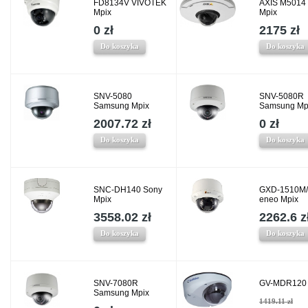
FD8134V VIVOTEK
AXIS M5014
Mpix
Mpix
0 zł
2175 zł
Do koszyka
Do koszyka
SNV-5080
SNV-5080R
Samsung Mpix
Samsung Mp
2007.72 zł
0 zł
Do koszyka
Do koszyka
SNC-DH140 Sony
GXD-1510M/
Mpix
eneo Mpix
3558.02 zł
2262.6 z
Do koszyka
Do koszyka
SNV-7080R
GV-MDR120 
Samsung Mpix
1419.11 zł