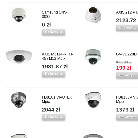
Samsung SNV-
AXIS 212 PT
3082
2123.72 
0 zł
Do koszyka
Do koszyka
AXIS M3114-R RJ-
GV-VD220D 
45 / M12 Mpix
9453.33 zł
1981.87 zł
199 zł
Do koszyka
Do koszyka
FD8161 VIVOTEK
FD8133V VI
Mpix
Mpix
2044 zł
1373 zł
Do koszyka
Do koszyka