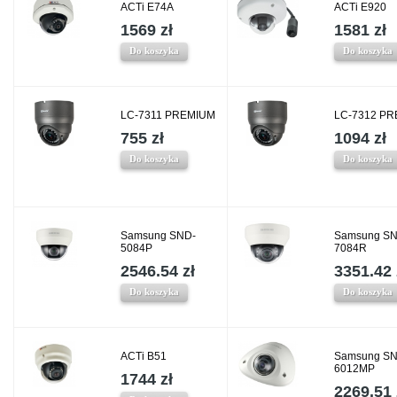
ACTi E74A
ACTi E920
1569 zł
1581 zł
Do koszyka
Do koszyka
LC-7311 PREMIUM
LC-7312 P
755 zł
1094 zł
Do koszyka
Do koszyka
Samsung SND-
Samsung SN
5084P
7084R
2546.54 zł
3351.42 
Do koszyka
Do koszyka
ACTi B51
Samsung SN
6012MP
1744 zł
2269.51 