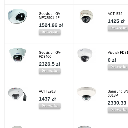
Geovision GV-
ACTi E75
MFD2501-4F
1425 zł
1524.96 zł
Do koszyka
Do koszyka
Geovision GV-
Vivotek FD8
FD3400
0 zł
2326.5 zł
Do koszyka
Do koszyka
ACTI E918
Samsung SN
6013P
1437 zł
2330.33 
Do koszyka
Do koszyka