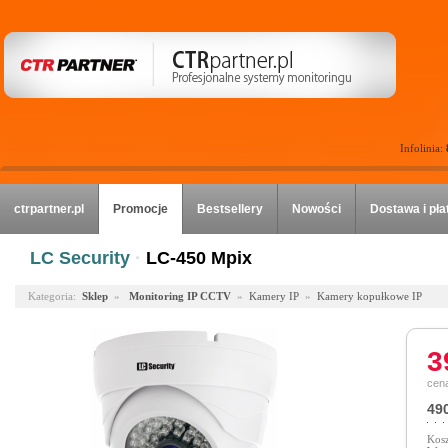
Infolinia:
ctrpartner.pl
Promocje
Bestsellery
Nowości
Dostawa i pła
LC Security
·
LC-450 Mpix
Kategoria:
Sklep
»
Monitoring IP CCTV
»
Kamery IP
»
Kamery kopułkowe IP
3
cena
490
Kosz