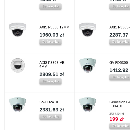
Do koszyka
Do koszyka
AXIS P3353 12MM
AXIS P3363
1960.03 zł
2287.37 
Do koszyka
Do koszyka
AXIS P3363-VE
GV-FD5300
6MM
1412.92 
2809.51 zł
Do koszyka
Do koszyka
GV-FD2410
Geovision G
FD3410
2381.63 zł
3566.54 zł
Do koszyka
199 zł
Do koszyka