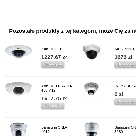
Pozostałe produkty z tej kategorii, może Cię zaint
AXIS M3011
AXIS P3301
1227.67 zł
1676 zł
Do koszyka
Do koszyka
AXIS M3113-R RJ-
D-Link DCS-
45 / M12
0 zł
1617.75 zł
Do koszyka
Do koszyka
Samsung SND-
Samsung SN
1010
3080