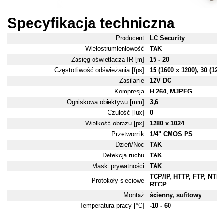
Specyfikacja techniczna
Producent
LC Security
Wielostrumieniowość
TAK
Zasięg oświetlacza IR [m]
15 - 20
Częstotliwość odświeżania [fps]
15 (1600 x 1200), 30 (1
Zasilanie
12V DC
Kompresja
H.264, MJPEG
Ogniskowa obiektywu [mm]
3,6
Czułość [lux]
0
Wielkość obrazu [px]
1280 x 1024
Przetwornik
1/4" CMOS PS
Dzień/Noc
TAK
Detekcja ruchu
TAK
Maski prywatności
TAK
TCP/IP, HTTP, FTP, N
Protokoły sieciowe
RTCP
Montaż
ścienny, sufitowy
Temperatura pracy [°C]
-10 - 60