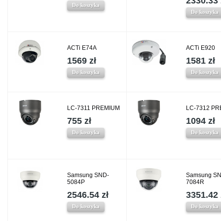
2330.33 
Do koszyka
Do koszyka
ACTi E74A
ACTi E920
1569 zł
1581 zł
Do koszyka
Do koszyka
LC-7311 PREMIUM
LC-7312 P
755 zł
1094 zł
Do koszyka
Do koszyka
Samsung SND-
Samsung SN
5084P
7084R
2546.54 zł
3351.42 
Do koszyka
Do koszyka