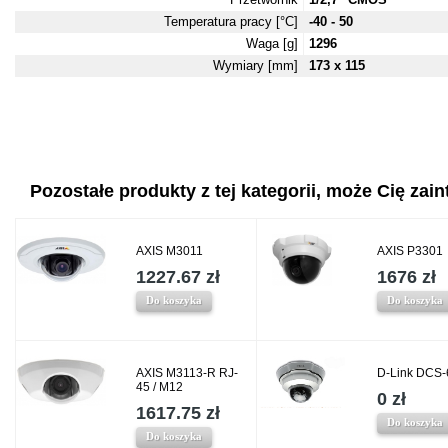
Temperatura pracy [°C]
-40 - 50
Waga [g]
1296
Wymiary [mm]
173 x 115
Pozostałe produkty z tej kategorii, może Cię zaint
AXIS M3011
AXIS P3301
1227.67 zł
1676 zł
Do koszyka
Do koszyka
AXIS M3113-R RJ-
D-Link DCS-
45 / M12
0 zł
1617.75 zł
Do koszyka
Do koszyka