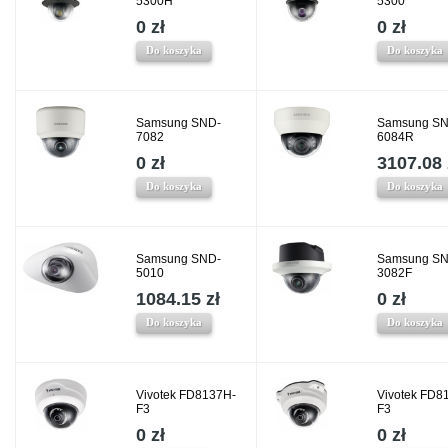
5300H
5300
0 zł
0 zł
Do koszyka
Do koszyka
Samsung SND-
Samsung SN
7082
6084R
0 zł
3107.08 
Do koszyka
Do koszyka
Samsung SND-
Samsung SN
5010
3082F
1084.15 zł
0 zł
Do koszyka
Do koszyka
Vivotek FD8137H-
Vivotek FD8
F3
F3
0 zł
0 zł