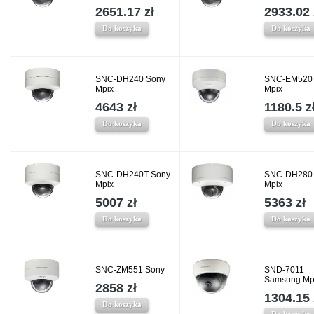
2651.17 zł
2933.02 
Do koszyka
Do koszyka
SNC-DH240 Sony
SNC-EM520
Mpix
Mpix
4643 zł
1180.5 z
Do koszyka
Do koszyka
SNC-DH240T Sony
SNC-DH280
Mpix
Mpix
5007 zł
5363 zł
Do koszyka
Do koszyka
SNC-ZM551 Sony
SND-7011
Samsung Mp
2858 zł
1304.15 
Do koszyka