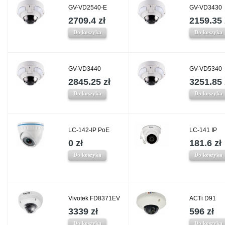
GV-VD2540-E
GV-VD3430
2709.4 zł
2159.35 
Do koszyka
Do koszyka
GV-VD3440
GV-VD5340
2845.25 zł
3251.85 
Do koszyka
Do koszyka
LC-142-IP PoE
LC-141 IP
0 zł
181.6 zł
Do koszyka
Do koszyka
Vivotek FD8371EV
ACTi D91
3339 zł
596 zł
Do koszyka
Do koszyka