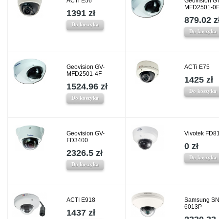
ACTi E56
Geovision G
MFD2501-0
1391 zł
879.02 z
Do koszyka
Do koszyka
Geovision GV-
ACTi E75
MFD2501-4F
1425 zł
1524.96 zł
Do koszyka
Do koszyka
Geovision GV-
Vivotek FD8
FD3400
0 zł
2326.5 zł
Do koszyka
Do koszyka
ACTI E918
Samsung SN
6013P
1437 zł