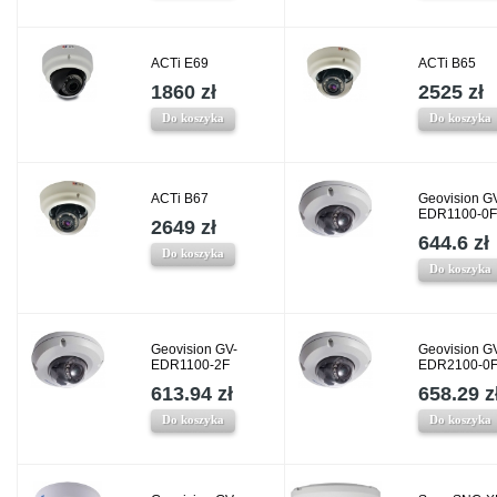
ACTi E69
ACTi B65
1860 zł
2525 zł
Do koszyka
Do koszyka
ACTi B67
Geovision G
EDR1100-0F
2649 zł
644.6 zł
Do koszyka
Do koszyka
Geovision GV-
Geovision G
EDR1100-2F
EDR2100-0
613.94 zł
658.29 z
Do koszyka
Do koszyka