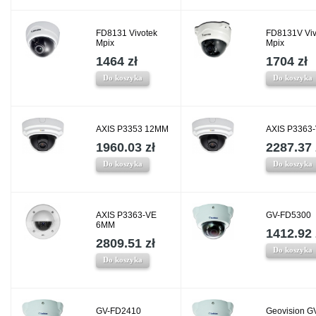
FD8131 Vivotek
FD8131V Viv
Mpix
Mpix
1464 zł
1704 zł
Do koszyka
Do koszyka
AXIS P3353 12MM
AXIS P3363
1960.03 zł
2287.37 
Do koszyka
Do koszyka
AXIS P3363-VE
GV-FD5300
6MM
1412.92 
2809.51 zł
Do koszyka
Do koszyka
GV-FD2410
Geovision G