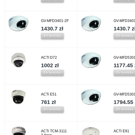
GV-MFD3401-2F
GV-MFD3401
1430.7 zł
1430.7 z
Do koszyka
Do koszyka
ACTI D72
GV-MFD5301
1002 zł
1177.45 
Do koszyka
Do koszyka
ACTi E51
GV-MFD5301
761 zł
1794.55 
Do koszyka
Do koszyka
ACTi TCM-3111
ACTi E91