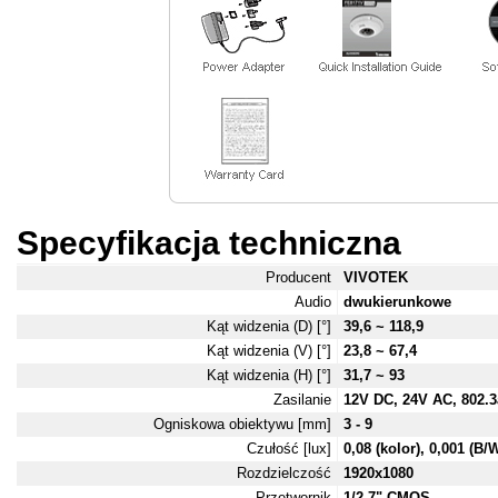
Specyfikacja techniczna
Producent
VIVOTEK
Audio
dwukierunkowe
Kąt widzenia (D) [°]
39,6 ~ 118,9
Kąt widzenia (V) [°]
23,8 ~ 67,4
Kąt widzenia (H) [°]
31,7 ~ 93
Zasilanie
12V DC, 24V AC, 802.
Ogniskowa obiektywu [mm]
3 - 9
Czułość [lux]
0,08 (kolor), 0,001 (B/
Rozdzielczość
1920x1080
Przetwornik
1/2,7" CMOS