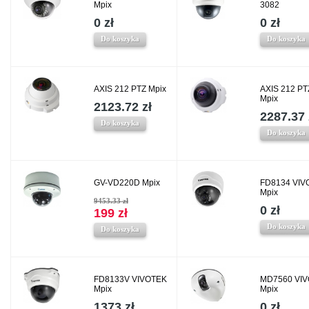
Mpix
3082
0 zł
0 zł
Do koszyka
Do koszyka
AXIS 212 PTZ Mpix
AXIS 212 PT
Mpix
2123.72 zł
2287.37 
Do koszyka
Do koszyka
GV-VD220D Mpix
FD8134 VIV
Mpix
9453.33 zł
0 zł
199 zł
Do koszyka
Do koszyka
FD8133V VIVOTEK
MD7560 VI
Mpix
Mpix
1373 zł
0 zł