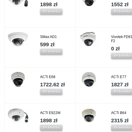
1898 zł
1552 zł
Do koszyka
Do koszyka
SMax AD1
Vivotek FD8
F2
599 zł
0 zł
Do koszyka
Do koszyka
ACTi E68
ACTi E77
1722.62 zł
1827 zł
Do koszyka
Do koszyka
ACTi E922M
ACTi B64
1898 zł
2315 zł
Do koszyka
Do koszyka