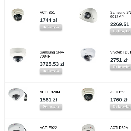
ACTi B51
Samsung SN
6012MP
1744 zł
2269.51 
Do koszyka
Do koszyka
Samsung SNV-
Vivotek FD8
7084R
2751 zł
3725.53 zł
Do koszyka
Do koszyka
ACTI E920M
ACTI B53
1581 zł
1760 zł
Do koszyka
Do koszyka
ACTi E922
ACTI D82A