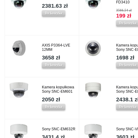
FD3410
2381.63 zł
3566.54 zł
Do koszyka
199 zł
Do koszyka
AXIS P3364-LVE
Kamera kop
12MM
Sony SNC-
3658 zł
1698 zł
Do koszyka
Do koszyka
Kamera kopułkowa
Kamera kop
Sony SNC-EM601
Sony SNC-
2050 zł
2438.1 z
Do koszyka
Do koszyka
Sony SNC-EM632R
Sony SNC-
3431.4 zł
3603 zł