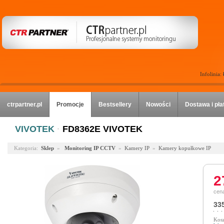
Infolinia:
ctrpartner.pl
Promocje
Bestsellery
Nowości
Dostawa i pła
VIVOTEK
·
FD8362E VIVOTEK
Kategoria:
Sklep
»
Monitoring IP CCTV
»
Kamery IP
»
Kamery kopułkowe IP
2
cena
335
Kosz