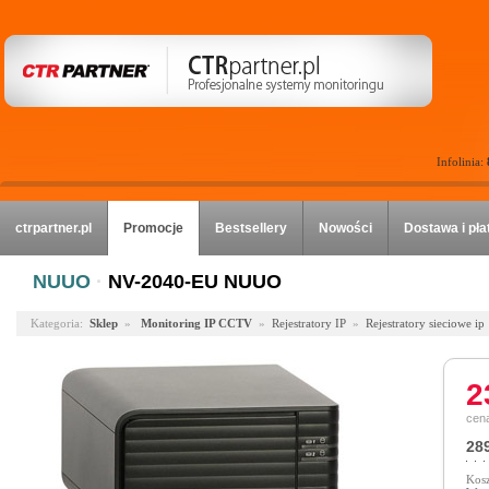
Infolinia:
ctrpartner.pl
Promocje
Bestsellery
Nowości
Dostawa i pła
NUUO
·
NV-2040-EU NUUO
Kategoria:
Sklep
»
Monitoring IP CCTV
»
Rejestratory IP
»
Rejestratory sieciowe ip
2
cena
289
Kosz