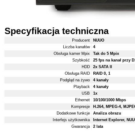
Specyfikacja techniczna
Producent
NUUO
Liczba kanałów
4
Obsługa kamer Mpix
Tak do 5 Mpix
Szybkość
25 fps na kanał przy D
HDD
2x SATA II
Obsługa RAID
RAID 0, 1
Podgląd na żywo
4 kanały
Playback
4 kanały
USB
1x
Ethernet
10/100/1000 Mbps
Kompresje
H.264, MPEG-4, MJPEG
Dodatkowe funkcje
Analiza obrazu
Interfejs użytkownika
Internet Explorer, NUU
Gwarancja
2 lata