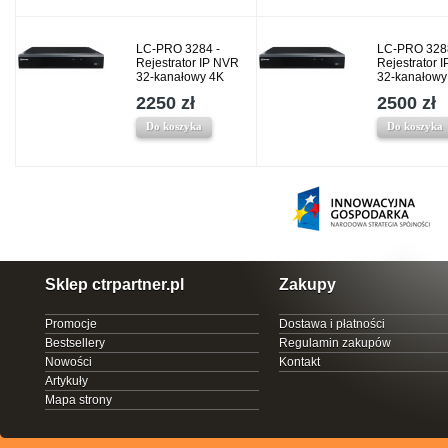
LC-PRO 3284 -
LC-PRO 328
Rejestrator IP NVR
Rejestrator 
32-kanałowy 4K
32-kanałowy
2250 zł
2500 zł
Do koszyka
Do koszyka
Sklep ctrpartner.pl
Zakupy
Promocje
Dostawa i płatności
Bestsellery
Regulamin zakupów
Nowości
Kontakt
Artykuły
Mapa strony