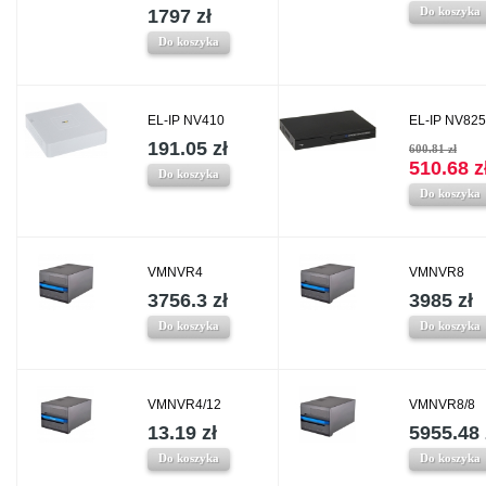
Do koszyka
1797 zł
Do koszyka
EL-IP NV410
EL-IP NV825
191.05 zł
600.81 zł
510.68 z
Do koszyka
Do koszyka
VMNVR4
VMNVR8
3756.3 zł
3985 zł
Do koszyka
Do koszyka
VMNVR4/12
VMNVR8/8
13.19 zł
5955.48 
Do koszyka
Do koszyka