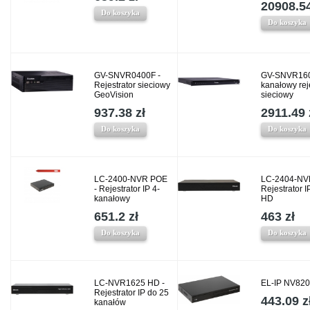
20908.54
Do koszyka
Do koszyka
GV-SNVR0400F -
GV-SNVR160
Rejestrator sieciowy
kanałowy rej
GeoVision
sieciowy
937.38 zł
2911.49 
Do koszyka
Do koszyka
LC-2400-NVR POE
LC-2404-NV
- Rejestrator IP 4-
Rejestrator I
kanałowy
HD
651.2 zł
463 zł
Do koszyka
Do koszyka
LC-NVR1625 HD -
EL-IP NV820
Rejestrator IP do 25
443.09 z
kanałów