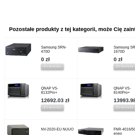
Pozostałe produkty z tej kategorii, może Cię zaint
Samsung SRN-
Samsung SR
470D
1670D
0 zł
0 zł
Do koszyka
Do koszyka
QNAP VS-
QNAP VS-
8132Pro+
8140Pro+
12692.03 zł
13993.98
Do koszyka
Do koszyka
NV-2020-EU NUUO
FNR-4016/5
eneo