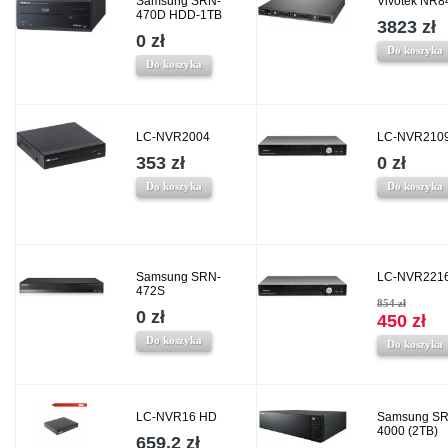
Samsung SRN-
Vivotek NR8
470D HDD-1TB
3823 zł
0 zł
Do koszyka
Do koszyka
LC-NVR2004
LC-NVR210
353 zł
0 zł
Do koszyka
Do koszyka
Samsung SRN-
LC-NVR221
472S
854 zł
0 zł
450 zł
Do koszyka
Do koszyka
LC-NVR16 HD
Samsung SR
4000 (2TB)
659.2 zł