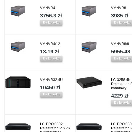
VMNVR4
VMNVR8
3756.3 zł
3985 zł
Do koszyka
Do koszyka
VMNVR4/12
VMNVR8/8
13.19 zł
5955.48 
Do koszyka
Do koszyka
VMNVR32 4U
LC-3258 4K 
Rejestrator I
10450 zł
kanałowy
Do koszyka
4229 zł
Do koszyka
LC-PRO 0802 -
LC-PRO 080
Rejestrator IP NVR
Rejestrator 