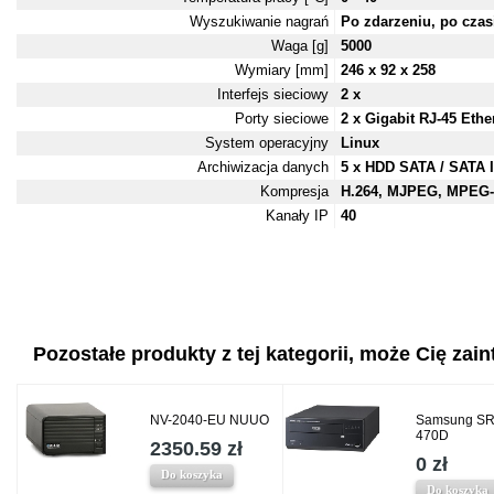
Wyszukiwanie nagrań
Po zdarzeniu, po czas
Waga [g]
5000
Wymiary [mm]
246 x 92 x 258
Interfejs sieciowy
2 x
Porty sieciowe
2 x Gigabit RJ-45 Ethe
System operacyjny
Linux
Archiwizacja danych
5 x HDD SATA / SATA II
Kompresja
H.264, MJPEG, MPEG-
Kanały IP
40
Pozostałe produkty z tej kategorii, może Cię zaint
NV-2040-EU NUUO
Samsung SR
470D
2350.59 zł
0 zł
Do koszyka
Do koszyka