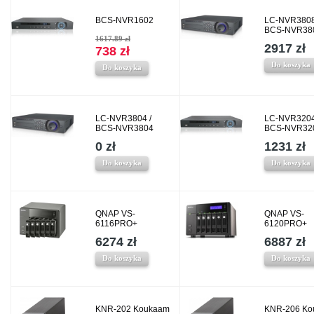
BCS-NVR1602
LC-NVR3808
BCS-NVR38
1617.89 zł
2917 zł
738 zł
Do koszyka
Do koszyka
LC-NVR3804 /
LC-NVR3204
BCS-NVR3804
BCS-NVR32
0 zł
1231 zł
Do koszyka
Do koszyka
QNAP VS-
QNAP VS-
6116PRO+
6120PRO+
6274 zł
6887 zł
Do koszyka
Do koszyka
KNR-202 Koukaam
KNR-206 Ko