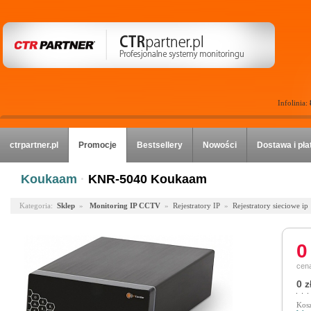
Infolinia:
ctrpartner.pl
Promocje
Bestsellery
Nowości
Dostawa i pła
Koukaam
·
KNR-5040 Koukaam
Kategoria:
Sklep
»
Monitoring IP CCTV
»
Rejestratory IP
»
Rejestratory sieciowe ip
0
cena
0 z
Kosz