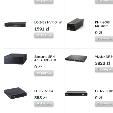
Do koszyka
Do koszyka
LC-2432 NVR Onvif
KNR-2008
Koukaam
1591 zł
0 zł
Do koszyka
Do koszyka
Samsung SRN-
Vivotek NR8
470D HDD-1TB
3823 zł
0 zł
Do koszyka
Do koszyka
LC-NVR2004
LC-NVR210
353 zł
0 zł
Do koszyka
Do koszyka