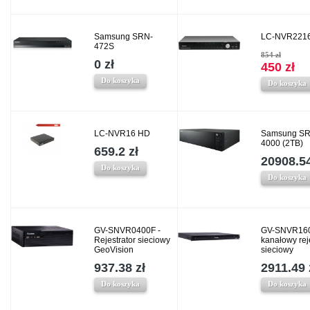
Samsung SRN-
LC-NVR221
472S
854 zł
0 zł
450 zł
Do koszyka
Do koszyka
LC-NVR16 HD
Samsung SR
4000 (2TB)
659.2 zł
20908.54
Do koszyka
Do koszyka
GV-SNVR0400F -
GV-SNVR160
Rejestrator sieciowy
kanałowy rej
GeoVision
sieciowy
937.38 zł
2911.49 
Do koszyka
Do koszyka