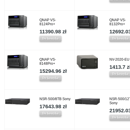
QNAP VS-
QNAP VS-
8124Pro+
8132Pro+
11390.98 zł
12692.03
Do koszyka
Do koszyka
QNAP VS-
NV-2020-E
8148Pro+
1413.7 z
15294.96 zł
Do koszyka
Do koszyka
NSR-500/8TB Sony
NSR-500/12
Sony
17643.98 zł
21952.03
Do koszyka
Do koszyka