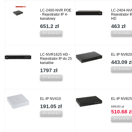
LC-2400-NVR POE
LC-2404-NV
- Rejestrator IP 4-
Rejestrator I
kanałowy
HD
651.2 zł
463 zł
Do koszyka
Do koszyka
LC-NVR1625 HD -
EL-IP NV820
Rejestrator IP do 25
443.09 z
kanałów
Do koszyka
1797 zł
Do koszyka
EL-IP NV410
EL-IP NV825
191.05 zł
600.81 zł
510.68 z
Do koszyka
Do koszyka