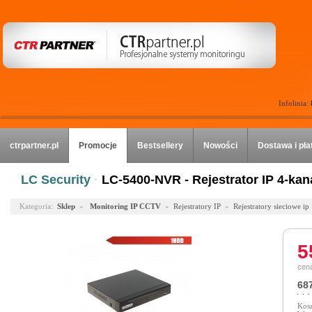
Infolinia:
ctrpartner.pl
Promocje
Bestsellery
Nowości
Dostawa i pła
LC Security
·
LC-5400-NVR - Rejestrator IP 4-ka
Kategoria:
Sklep
»
Monitoring IP CCTV
»
Rejestratory IP
»
Rejestratory sieciowe ip
5
cena
687
Kosz