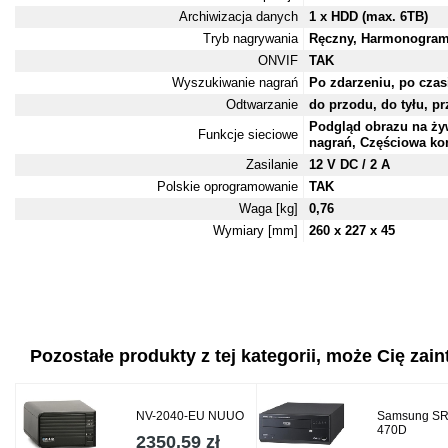
Archiwizacja danych
1 x HDD (max. 6TB)
Tryb nagrywania
Ręczny, Harmonogram,
ONVIF
TAK
Wyszukiwanie nagrań
Po zdarzeniu, po czas
Odtwarzanie
do przodu, do tyłu, p
Podgląd obrazu na ży
Funkcje sieciowe
nagrań, Częściowa kon
Zasilanie
12 V DC / 2 A
Polskie oprogramowanie
TAK
Waga [kg]
0,76
Wymiary [mm]
260 x 227 x 45
Pozostałe produkty z tej kategorii, może Cię zaint
NV-2040-EU NUUO
Samsung SR
470D
2350.59 zł