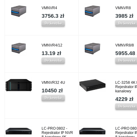
VMNVR4
VMNVR8
3756.3 zł
3985 zł
Do koszyka
Do koszyka
VMNVR4/12
VMNVR8/8
13.19 zł
5955.48 
Do koszyka
Do koszyka
VMNVR32 4U
LC-3258 4K 
Rejestrator I
10450 zł
kanałowy
Do koszyka
4229 zł
Do koszyka
LC-PRO 0802 -
LC-PRO 080
Rejestrator IP NVR
Rejestrator 