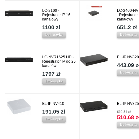
LC-2160 -
LC-2400-NV
Rejestrator IP 16-
- Rejestrator 
kanałowy
kanałowy
1100 zł
651.2 zł
Do koszyka
Do koszyka
LC-NVR1625 HD -
EL-IP NV820
Rejestrator IP do 25
443.09 z
kanałów
Do koszyka
1797 zł
Do koszyka
EL-IP NV410
EL-IP NV825
191.05 zł
600.81 zł
510.68 z
Do koszyka
Do koszyka