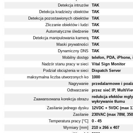
Detekcja intruzów
TAK
Detekcja kradzieży obiektów
TAK
Detekcja pozostawionych obiektów
TAK
Zliczanie obiektów i ludzi
TAK
Automatyczne śledzenie
TAK
Detekcja manipulowania kamerą
TAK
Maski prywatności
TAK
Dynamiczny DNS
TAK
Mobilny dostęp
telefon, PDA, iPhone,
Nadzór stanu pracy w sieci
Vital Sign Monitor
Podział obciążenia w sieci
Dispatch Server
maksymalna liczba utworzonych ko
1000
Nagrywanie
przedalarmowe i poa
Odtwarzanie
przez sieć IP, MultiV
redukcja efektów mgły
Zaawansowana korekcja obrazu
wykrywanie tłumu
Zasilanie jednego dysku
12VDC + 5VDC (max 1
Zasilanie
230VAC (max 78W, 350
Temperatura pracy [°C]
0 - 45
Wymiary [mm]
210 x 266 x 407