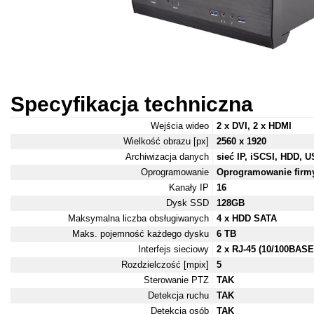
Specyfikacja techniczna
Wejścia wideo
2 x DVI, 2 x HDMI
Wielkość obrazu [px]
2560 x 1920
Archiwizacja danych
sieć IP, iSCSI, HDD, 
Oprogramowanie
Oprogramowanie firm
Kanały IP
16
Dysk SSD
128GB
Maksymalna liczba obsługiwanych
4 x HDD SATA
Maks. pojemność każdego dysku
6 TB
Interfejs sieciowy
2 x RJ-45 (10/100BASE
Rozdzielczość [mpix]
5
Sterowanie PTZ
TAK
Detekcja ruchu
TAK
Detekcja osób
TAK