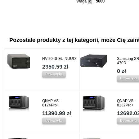
Waga [g]
5000
Pozostałe produkty z tej kategorii, może Cię zaint
NV-2040-EU NUUO
Samsung SR
470D
2350.59 zł
0 zł
Do koszyka
Do koszyka
QNAP VS-
QNAP VS-
8124Pro+
8132Pro+
11390.98 zł
12692.03
Do koszyka
Do koszyka