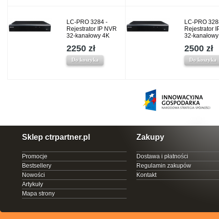
LC-PRO 3284 -
LC-PRO 328
Rejestrator IP NVR
Rejestrator 
32-kanałowy 4K
32-kanałowy
2250 zł
2500 zł
Do koszyka
Do koszyka
Sklep ctrpartner.pl
Zakupy
Promocje
Dostawa i płatności
Bestsellery
Regulamin zakupów
Nowości
Kontakt
Artykuły
Mapa strony