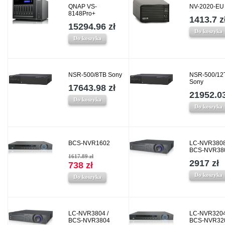
QNAP VS-
NV-2020-E
8148Pro+
1413.7 z
15294.96 zł
Do koszyka
Do koszyka
NSR-500/8TB Sony
NSR-500/12
Sony
17643.98 zł
21952.03
Do koszyka
Do koszyka
BCS-NVR1602
LC-NVR3808
BCS-NVR38
1617.89 zł
2917 zł
738 zł
Do koszyka
Do koszyka
LC-NVR3804 /
LC-NVR3204
BCS-NVR3804
BCS-NVR32