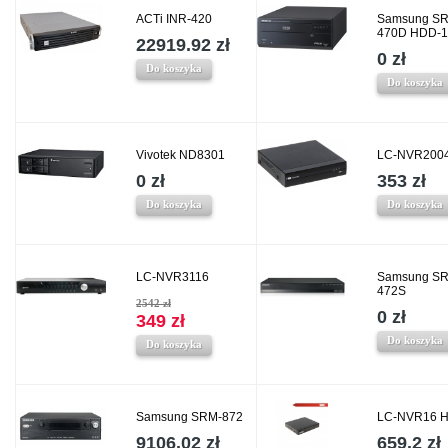
ACTi INR-420
Samsung SR
470D HDD-
22919.92 zł
0 zł
Do koszyka
Do koszyka
Vivotek ND8301
LC-NVR200
0 zł
353 zł
Do koszyka
Do koszyka
LC-NVR3116
Samsung SR
472S
2542 zł
0 zł
349 zł
Do koszyka
Do koszyka
Samsung SRM-872
LC-NVR16 
9106.02 zł
659.2 zł