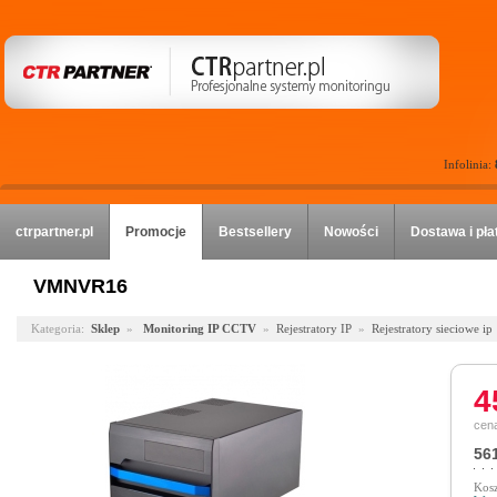
Infolinia:
ctrpartner.pl
Promocje
Bestsellery
Nowości
Dostawa i pła
VMNVR16
Kategoria:
Sklep
»
Monitoring IP CCTV
»
Rejestratory IP
»
Rejestratory sieciowe ip
4
cena
561
Kosz