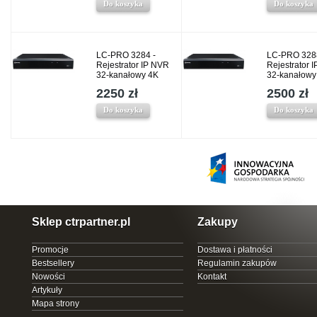
Do koszyka
Do koszyka
LC-PRO 3284 -
LC-PRO 328
Rejestrator IP NVR
Rejestrator 
32-kanałowy 4K
32-kanałowy
2250 zł
2500 zł
Do koszyka
Do koszyka
Sklep ctrpartner.pl
Zakupy
Promocje
Dostawa i płatności
Bestsellery
Regulamin zakupów
Nowości
Kontakt
Artykuły
Mapa strony