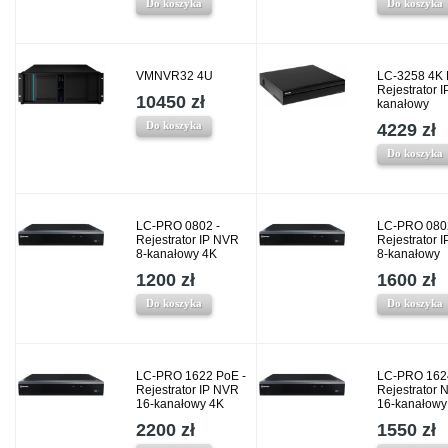
Do koszyka
Do koszyka
VMNVR32 4U
LC-3258 4K 
Rejestrator I
10450 zł
kanałowy
Do koszyka
4229 zł
Do koszyka
LC-PRO 0802 -
LC-PRO 080
Rejestrator IP NVR
Rejestrator 
8-kanałowy 4K
8-kanałowy
1200 zł
1600 zł
Do koszyka
Do koszyka
LC-PRO 1622 PoE -
LC-PRO 162
Rejestrator IP NVR
Rejestrator 
16-kanałowy 4K
16-kanałowy
2200 zł
1550 zł