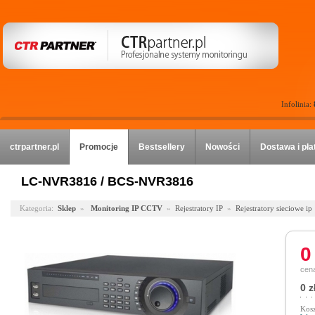
Infolinia:
ctrpartner.pl
Promocje
Bestsellery
Nowości
Dostawa i pła
LC-NVR3816 / BCS-NVR3816
Kategoria:
Sklep
»
Monitoring IP CCTV
»
Rejestratory IP
»
Rejestratory sieciowe ip
0
cena
0 z
Kosz