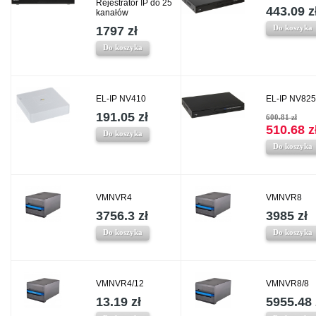
Rejestrator IP do 25
443.09 z
kanałów
Do koszyka
1797 zł
Do koszyka
EL-IP NV410
EL-IP NV825
191.05 zł
600.81 zł
510.68 z
Do koszyka
Do koszyka
VMNVR4
VMNVR8
3756.3 zł
3985 zł
Do koszyka
Do koszyka
VMNVR4/12
VMNVR8/8
13.19 zł
5955.48 