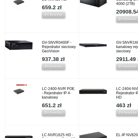
4000 (2TB)
659.2 zł
20908.54
Do koszyka
Do koszyka
GV-SNVR0400F -
GV-SNVR160
Rejestrator sieciowy
kanałowy rej
GeoVision
sieciowy
937.38 zł
2911.49 
Do koszyka
Do koszyka
LC-2400-NVR POE
LC-2404-NV
- Rejestrator IP 4-
Rejestrator I
kanałowy
HD
651.2 zł
463 zł
Do koszyka
Do koszyka
LC-NVR1625 HD -
EL-IP NV820