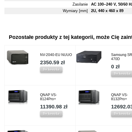
Zasilanie
AC 100~240 V, 50/60 H
Wymiary [mm]
2U, 440 x 460 x 89
Pozostałe produkty z tej kategorii, może Cię zaint
NV-2040-EU NUUO
Samsung SR
470D
2350.59 zł
0 zł
Do koszyka
Do koszyka
QNAP VS-
QNAP VS-
8124Pro+
8132Pro+
11390.98 zł
12692.03
Do koszyka
Do koszyka