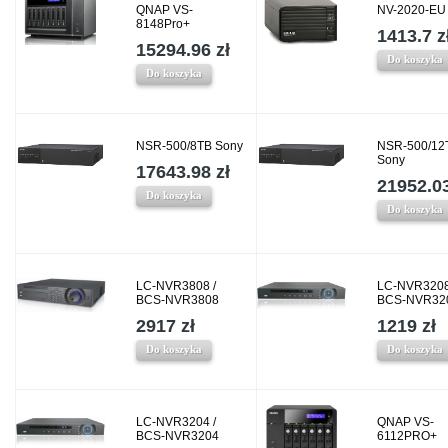
QNAP VS-
NV-2020-E
8148Pro+
1413.7 z
15294.96 zł
Do koszyka
Do koszyka
NSR-500/8TB Sony
NSR-500/12
Sony
17643.98 zł
21952.03
Do koszyka
Do koszyka
LC-NVR3808 /
LC-NVR3208
BCS-NVR3808
BCS-NVR32
2917 zł
1219 zł
Do koszyka
Do koszyka
LC-NVR3204 /
QNAP VS-
BCS-NVR3204
6112PRO+