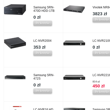
Samsung SRN-
Vivotek NR8
470D HDD-1TB
3823 zł
0 zł
Do koszyka
Do koszyka
LC-NVR2004
LC-NVR210
353 zł
0 zł
Do koszyka
Do koszyka
Samsung SRN-
LC-NVR221
472S
854 zł
0 zł
450 zł
Do koszyka
Do koszyka
LC-NVR16 HD
Samsung SR