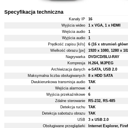
Specyfikacja techniczna
Kanały IP
16
Wyjścia wideo
1 x VGA, 1 x HDMI
Wejścia audio
1
Wyjścia audio
1
Prędkość zapisu [kl/s]
6 (16 x strumień głó
Wielkość obrazu [px]
1920 x 1080, 1280 x 10
Nagrywarka
DVD/CD/BLU-RAY
Kompresja
H.264, MJPEG
Archiwizacja danych
e-SATA, USB 2.0
Maksymalna liczba obsługiwanych
8 x HDD SATA
Dwukierunkowa transmisja audio
TAK
Wejścia alarmowe
4
Wyjścia przekaźnikowe
6
Zdalne sterowanie
RS-232, RS-485
Detekcja ruchu
TAK
Detekcja sabotażu obrazu
TAK
USB
3 x USB 2.0
Obsługiwane przeglądarki
Internet Explorer, Fir